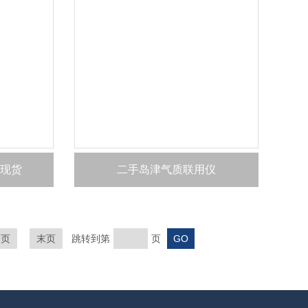
现货
二手岛津气质联用仪
一页
末页
跳转到第
页