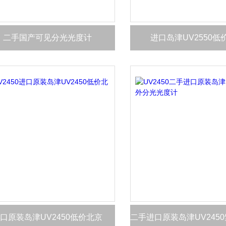
二手国产可见分光光度计
进口岛津UV2550低
口原装岛津UV2450低价北京