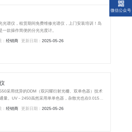
微信公众号
外分光光谱仪，租赁期间免费维修光谱仪，上门安装培训！岛
更是一款操作简便的分光光度计。
质：
经销商
更新日期：
2025-05-26
谱仪
－2550采用优异的DDM（双闪耀衍射光栅、双单色器）技术
通量。UV－2450虽然采用单单色器，杂散光也在0.015％
接测定。 高水平的超低杂散光 UV－2550采用
质：
经销商
更新日期：
2025-05-26
技术实现了超低杂散光（0.0003％以下）和高光通量