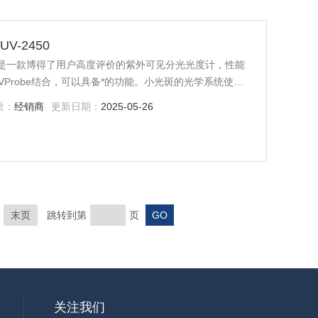
-2450
50是一款博得了用户高度评价的紫外可见分光光度计，性能
Probe结合，可以具备*的功能。小光斑的光学系统使得
质：
经销商
更新日期：
2025-05-26
末页
跳转到第
页
关注我们