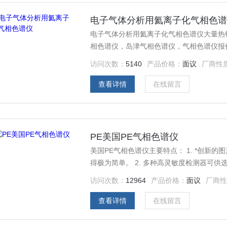
电子气体分析用氦离子化气相色
电子气体分析用氦离子化气相色谱仪大量热
相色谱仪，岛津气相色谱仪，气相色谱仪报价
访问次数：
5140
产品价格：
面议
厂商性
查看详情
在线留言
PE美国PE气相色谱仪
美国PE气相色谱仪主要特点： 1. *创新的图形化仪器界面，触摸式彩色显示屏，使仪器操作和控制变
得极为简单。 2. 多种高灵敏度检测器可供选择 3. PSS 进样器提供多种进样模式 4. *PreVent和
Protect技术 5. 更可与PE较高的Turb
访问次数：
12964
产品价格：
面议
厂商
查看详情
在线留言