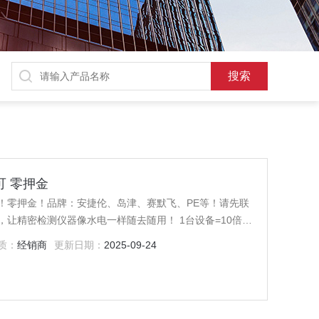
可 零押金
！零押金！品牌：安捷伦、岛津、赛默飞、PE等！请先联
测仪器像水电一样随去随用！ 1台设备=10倍检
质：
经销商
更新日期：
2025-09-24