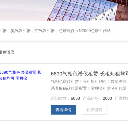
作站，色谱柱、阀件、进样器、色谱担体），顶空进样器，热解析仪，紫外分光光度计，原子吸收分光光度计，傅立叶红外光谱仪，分析天平等常规实验室产品。
相色谱仪
6890气相色谱仪租赁 长租短租均
气相色谱仪租赁！长租短租均可！数量有限
系客服确认仪器配置！零押金租赁分析仪器，让精密检
测产能！
访问次数：
5038
产品价格：
2000
厂商性
查看详情
在线留言