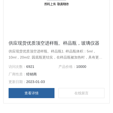
供应现货优质顶空进样瓶、样品瓶，玻璃仪器
供应现货优质顶空进样瓶、样品瓶1. 样品瓶体积：5ml，
10ml，20ml2. 园底瓶更结实，在样品瓶被加热时，具有更高
的压力耐受性，并且更容易滑入加热孔中2. 平口瓶与衬垫的
访问次数：
6921
产品价格：
10000
接触面积大，密封更紧密。供应现货优质顶空进样瓶、样品
厂商性质：
经销商
瓶，玻璃仪器
更新日期：
2023-01-03
查看详情
在线留言