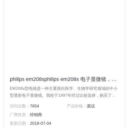
philips em208sphilips em208s 电子显微镜，玻璃仪器
EM208s型电镜是一种主要面向医学、生物学研究领域的中小
型透射电子显微镜。我校于1997年经过比较选择，购买了此
型电镜，成为飞利浦电镜一名新用户。相对于多用途的高档电
访问次数：
7654
产品价格：
面议
镜，它在保证较高图象质量前提下，简化了一些结构，具有体
厂商性质：
经销商
积小、操控方便、实用等特点。在3年多的使用维护中，根据
其特点，并结合南方高温高湿的环境条件，采取一定措施，保
更新日期：
2018-07-04