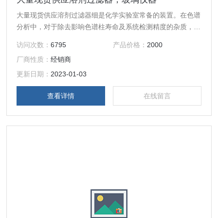
大量现货供应溶剂过滤器细是化学实验室常备的装置。在色谱
分析中，对于除去影响色谱柱寿命及系统检测精度的杂质，具
有至关重要的作用。在过滤过程中它对液体的脱气效果也是非
访问次数：
6795
产品价格：
2000
常明显的。该装置配以不同用途的过滤膜以广泛应用在重量分
厂商性质：
经销商
析、微量分析、胶体分离及无菌试验中。溶包括三角集液瓶
（1000ml和2000ml）、砂芯过滤头、过滤杯（250ml和
更新日期：
2023-01-03
300ml）以及固定夹。大量现货供应溶剂过滤器，玻璃仪器
查看详情
在线留言