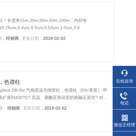
位！长度有15m,30m,50m,60m,100m；内径有
25um,0.4um,0.5um,0.53um,1.0um,3.0
质：
经销商
更新日期：
2018-02-02
在线咨询
管柱，色谱柱
 Agilent DB-5ht 气相高温毛细管柱，色谱柱（5%-苯基）-甲
扩展到400?C? 高温、聚酰亚胺涂层的熔融石英管? 对高
电话
? 可用溶剂清洗相似的固定相： HT5, Stx-5ht
质：
经销商
更新日期：
2018-02-02
微信王经理