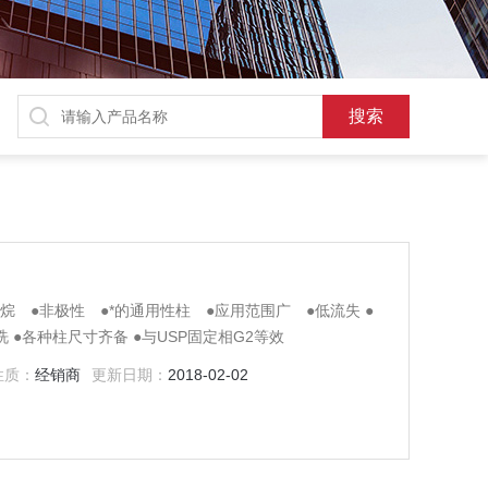
氧烷 ●非极性 ●*的通用性柱 ●应用范围广 ●低流失 ●
 ●各种柱尺寸齐备 ●与USP固定相G2等效
性质：
经销商
更新日期：
2018-02-02