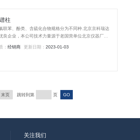
色谱柱
氯联苯、酚类、含硫化合物规格分为不同种.北京京科瑞达
优良企业，本公司技术力量源于老国营单位北京仪器厂改
事分析仪器应用技术研究二十多年的高级工程师，从而保
质：
经销商
更新日期：
2023-01-03
伦HP系列毛细管色谱柱
末页
跳转到第
页
关注我们