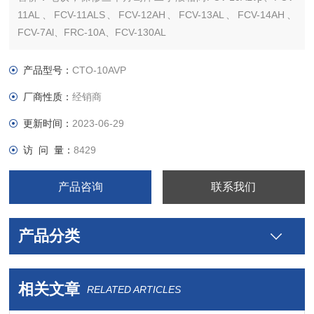
11AL、FCV-11ALS、FCV-12AH、FCV-13AL、FCV-14AH、
FCV-7Al、FRC-10A、FCV-130AL
岛津二手液相脱。
岛津柱温箱，实验室常规仪器。
产品型号：
CTO-10AVP
厂商性质：
经销商
更新时间：
2023-06-29
访 问 量：
8429
产品咨询
联系我们
产品分类
相关文章
RELATED ARTICLES