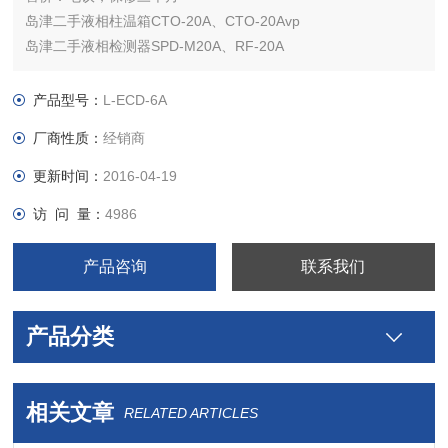
岛津二手液相柱温箱CTO-20A、CTO-20Avp
岛津二手液相检测器SPD-M20A、RF-20A
岛津二手液相阀FCV-10ALvp、FCV-11AL、FCV-11ALS、FCV-
12AH、FCV-13AL、FCV-14AH、FCV-7Al、FRC-10A、FCV-
产品型号：
L-ECD-6A
130AL
厂商性质：
经销商
岛津电化学检测器（85成新）
更新时间：
2016-04-19
访 问 量：
4986
产品咨询
联系我们
产品分类
相关文章
RELATED ARTICLES