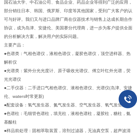
国石油大学、中石油公司、食品企业、药品企业等得到广泛的应用，
部分销往日本、韩国、俄罗斯、印度等其他国家，受到广大客户的认
可与好评。我们又与进口品牌厂商在仪器技术与销售上达成长期合作
协议，成为岛津、安捷伦、美国赛分代理商，进一步为客户提供全面
的分析解决方案，解决用户的实际问题。
主要产品：
●色谱类：气相色谱仪，液相色谱仪，凝胶色谱仪，顶空进样器、热
解析仪
●光谱类：紫外分光光度计、原子吸收光谱仪、傅立叶红外光谱，荧
光光谱仪
●二手仪器：二手进口气相色谱仪、液相色谱仪、光谱仪(岛津、安捷
伦、waters时常更新)
●配套设备：氢气发生器、氮气发生器、空气发生器、氧气发生器
●色谱柱：毛细管色谱柱，填充柱，液相色谱柱，凝胶柱，糖柱，氨
基酸柱
●样品前处理：固相萃取装置，溶剂过滤器，无油真空泵，超声波清