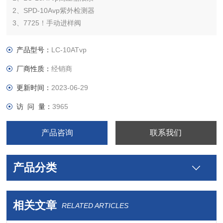
2、SPD-10Avp紫外检测器
3、7725！手动进样阀
4、配置中文版色谱工作站
选配：
产品型号：
LC-10ATvp
岛津自动进样器SIL-10ADVP
厂商性质：
经销商
岛津柱温箱CTO-10AVP
岛津在线脱气机DGU-12A
更新时间：
2023-06-29
岛津二极管检测器 SPD-M10AVP
访 问 量：
3965
售价：电议，保修三个月
岛津液相色谱仪
产品咨询
联系我们
产品分类
相关文章
RELATED ARTICLES