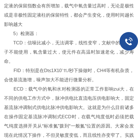
定液的保留指数会有所增加，载气中氧含量过高时，无论是极性
或是非极性固定液柱的保留特性，都会产生变化，使用时间越长
影响越大
5）检测器：
TCD：信噪比减小，无法调零，线性变窄，文献中的校正因
子不能使用，氧含量过大，使元件在高温时加速老化，减少寿
命。
FID：特别是在Dt≤1Ⅹ10ˉ⒒/秒下操做时，CH4等有机杂质，
会使基流激增，噪声加大不能进行微量分析。
ECD：载气中的氧和水对检测器的正常工作影响zui大，在
不同的供电工作方式中，脉冲供电比直流电压供电影响大，固定
基流脉冲调制式供电比脉冲供电影响大。这就是为什么目前诸多
在操作固定基流脉冲调制式ECD时，在载气纯度低时必须把载
气纯度选择开关从“标准氮”拨到“一般氮”位置的原因。大家会发
现在此情况下操作，不但灵敏度变低，而且线性亦变窄了。实践