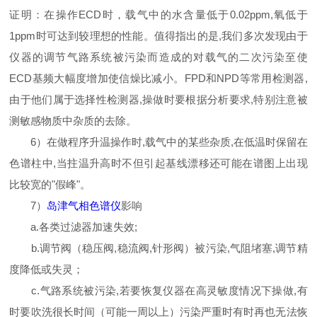
证明：在操作ECD时，载气中的水含量低于0.02ppm,氧低于
1ppm时可达到较理想的性能。值得指出的是,我们多次发现由于
仪器的调节气路系统被污染而造成的对载气的二次污染至使
ECD基频大幅度增加使信燥比减小。FPD和NPD等常用检测器,
由于他们属于选择性检测器,操做时要根据分析要求,特别注意被
测敏感物质中杂质的去除。
6）在做程序升温操作时,载气中的某些杂质,在低温时保留在
色谱柱中,当拄温升高时不但引起基线漂移还可能在谱图上出现
比较宽的"假峰"。
7）
岛津气相色谱仪
影响
a.各类过滤器加速失效;
b.调节阀（稳压阀,稳流阀,针形阀）被污染,气阻堵塞,调节精
度降低或失灵；
c.气路系统被污染,若要恢复仪器在高灵敏度情况下操做,有
时要吹洗很长时间（可能一周以上）污染严重时有时再也无法恢