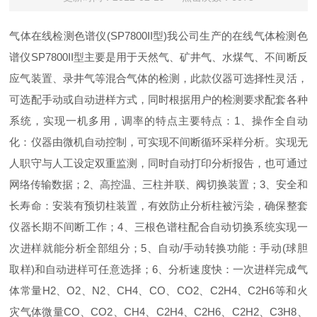
气体在线检测色谱仪(SP7800II型)我公司生产的在线气体检测色
谱仪SP7800II型主要是用于天然气、矿井气、水煤气、不间断反
应气装置、录井气等混合气体的检测，此款仪器可选择性灵活，
可选配手动或自动进样方式，同时根据用户的检测要求配套各种
系统，实现一机多用，调率的特点主要特点：1、操作全自动
化：仪器由微机自动控制，可实现不间断循环采样分析。实现无
人职守与人工设定双重监测，同时自动打印分析报告，也可通过
网络传输数据；2、高控温、三柱并联、阀切换装置；3、安全和
长寿命：安装有预切柱装置，有效防止分析柱被污染，确保整套
仪器长期不间断工作；4、三根色谱柱配合自动切换系统实现一
次进样就能分析全部组分；5、自动/手动转换功能：手动(球胆
取样)和自动进样可任意选择；6、分析速度快：一次进样完成气
体常量H2、O2、N2、CH4、CO、CO2、C2H4、C2H6等和火
灾气体微量CO、CO2、CH4、C2H4、C2H6、C2H2、C3H8、