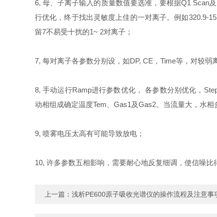
6, 母、子离子输入的质量数值要选准，要根据Q1 Scan及
行优化，终于找出灵敏度上佳的一对离子。例如320.9-152.
留7不易受十扰的1~ 2对离子；
7, 每对离子各参数分别设，如DP, CE，Time等，对
8, 手动运行Ramp进行参数优化， 各参数分别优化，S
动相组成确定温度Tem、Gas1及Gas2。当流量大，
9, 喷雾电压太高有可能导致放电；
10, 许多参数五相影响，需要耐心地反复细调，使信噪比
上一篇：
浅析PE600原子吸收光谱仪的操作流程及注意事