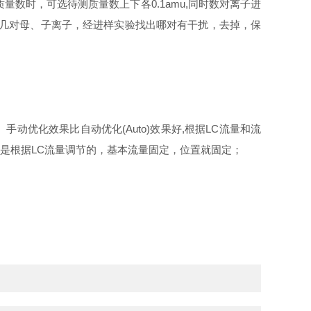
准确质量数时，可选待测质量数上下各0.1amu,同时数对离子进
化合物需要选择几对母、子离子，经进样实验找出哪对有干扰，去掉，保
手动优化效果比自动优化(Auto)效果好,根据LC流量和流
位置是根据LC流量调节的，基本流量固定，位置就固定；