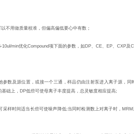
大，可以不用做质量校准，但偏高偏低要心中有数；
p以5-10ul/min优化Compound项下面的参数，如DP、CE、EP、CXP及
化其他参数及源位置，或接一个三通，样品仍由注射泵进入离子源，同时L
的基础上，DP低些可使母离子丰度提高，总灵敏度相应提高;
amu即可采样时间适当长些可使噪声降低:当同时检测数上对离子时，M