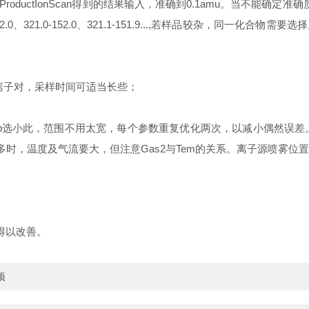
ProductIonScan得到的结果输入，准确到0.1amu。当不能确定
0、321.0-152.0、321.1-151.9...,若样品较杂，同一
较弱离子对，采样时间可适当长些；
tep选小此，范围不用太宽，每个参数重复优化两次，以减小偶然误差。
水相多时，温度及气流要大，但注意Gas2与Tem的关系。离子源喷雾
得以改善。
项