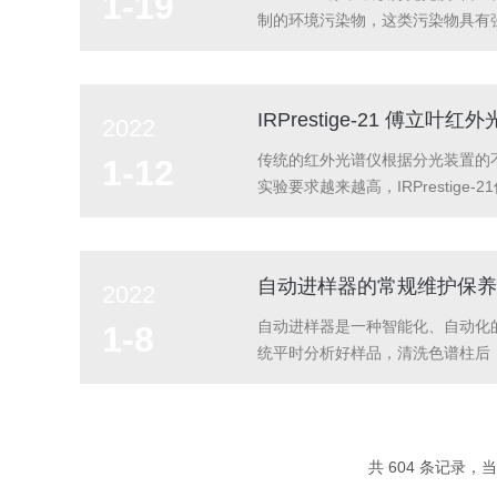
1-19
制的环境污染物，这类污染物具有
系，发展到以石墨炉原子吸收方法（
常量金属元素分析...
IRPrestige-21 傅
2022
传统的红外光谱仪根据分光装置的
1-12
实验要求越来越高，IRPrest
用的集成面板控制系统，使得该设
似性的材料，为实验人员省去了许多.
自动进样器的常规维护保养
2022
自动进样器是一种智能化、自动化
1-8
统平时分析好样品，清洗色谱柱后，
洗液换上甲醇，打开排液阀，用针筒抽
缓冲盐...
共 604 条记录，当前