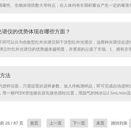
强毒性、生物浓缩倍数大等特点，在人体内有长期积蓄会产生一定的毒害作
GFAAS）为主的方法体系，前者主要用于污水、土壤消解液和固体废物浸
立叶红外光谱仪的优势体现在哪些方面？
不同可以分为色散型红外光谱仪和干涉型红外光谱仪，这两种光谱仪在进
ige-21傅立叶红外光谱仪的优势越来越明显，并逐渐的占据了市场。1、拥
备拥有非常简单的操作体系，用户使用的界面非常简洁，能够大大提高工
..
方法
的进样仪器，只需设置好进样参数、放入待检测样品，即可完成自动进样过
用一根PEEK管连接在原先接色谱柱位置，用脱气的纯水以1.5mL/min
吸越50mL，再关闭排液阀，purge，rinse各三次，结束后按shif
 25 / 87 页
首页
上一页
下一页
末页
跳转到第