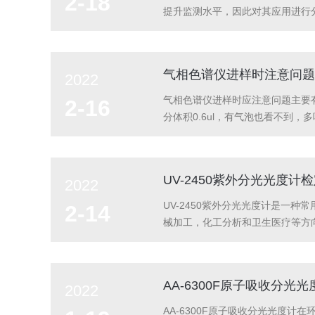
2-18
提升监测水平，因此对其应用进行
分散在空中，会对自然环境和人体
的要求。而气相色谱仪检测仪器的应
气相色谱仪进样时注意问题
2022
气相色谱仪进样时应注意问题主要有
2-16
分体积0.6ul，有气泡也看不到，
易特快），每次进样保持相同速度
柱有卡套密封和垫片密封，...
UV-2450紫外分光光度
2022
UV-2450紫外分光光度计是一
2-14
械加工，化工分析和卫生医疗等方
征，可以从定性和定量的角度对样品
到理想的检测要求，在恶劣的环境下必
AA-6300F原子吸收分光
2022
AA-6300F原子吸收分光光度计