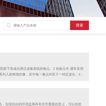
照射下形成光谱仪成像系统的物点。2.色散元件:通常采用
系列入射狭缝的像，其中每一像点对应于一特定波长。4.
测器阵列。5.准直元件:使狭缝发出的光线变为平行光。该
高，实现良好的环境监测具有非常重要的意义，可以有效