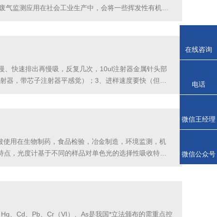
和废气监测应用在社会工业生产中，会将一些挥发性有机物
醚进行解析，并使用外标法定量、定性，以满足大气监测
在线咨询
、快速排出再慢吸，反复几次，10ul注射器金属针头部
ul注射器，带芯子注射器平感觉）；3、进样速度要快（但不
电话
注意的问题：1、安装拆卸色谱柱必须在常温下；2、填充
微信王经理
常被使用在生物制药，食品检验，冶金制造，环境监测，机
特点，光度计基于不同的样品对单色光的选择性吸收特
微信公众号
行检查通常情况下，工矿企业的实验室环境相对较差，不能达
、Cd、Pb、Cr（VI）、As是我国*立法颁布的需重点控