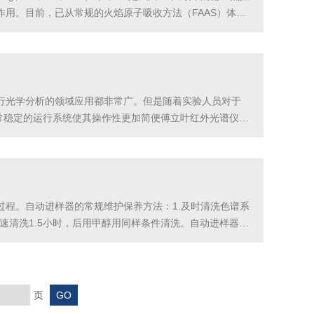
用。目前，已从常规的火焰原子吸收方法（FAAS）体
出液的重金属分析，也可用于K、Na、Ca、Mg、Fe等
行光学分析的领域应用都非常广。但是随着实验人员对于
有非常稳定的运行系统使其操作性更加简便傅立叶红外光谱仪采
作效率。同时还拥有较高的灵敏度，可以准确的鉴别出相
程。自动进样器的常规维护保养方法：1.及时清洗色谱系
流速清洗1.5小时，后用甲醇用同样条件清洗。自动进样器清
t，9，关闭自动进样器。纯水清洗色谱系统能清除管路中残存的
页