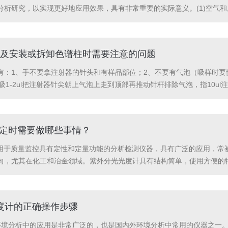
分析研究，以实现更好地应用效果，具有非常重要的实际意义。(1)空气
健康产生严重影响。在使用气相色谱仪技术进行监测时，通常会使用石油
用，具备高灵...
及安装或拆卸色谱柱时需要注意的问题
：1、手不要拿注射器的针头和有样品部位；2、不要有气泡（吸样时要慢
多吸1-2ul把注射器针尖朝上气泡上走到顶部再推动针杆排除气泡，指10
，针尖到汽化室中部开始注射样品。气相色谱仪安装或拆卸色谱柱时需要
计检定时需要做哪些事情？
种常用于质量监控具有定性和定量功能的分析检测仪器，具有广泛的应用，
向，尤其在化工和冶金领域。紫外分光光度计具有结构简单，使用方便的
进行检定分析。1.在检定前需要对UV-2450紫外分光光度计的波长进
...
光度计的正确操作步骤
在环境分析中的应用是非常广泛的，也是国内外环境分析中常用的仪器之一。Hg