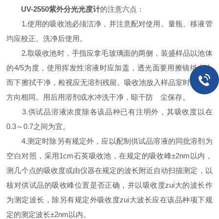
UV-2550紫外分光光度计
的注意六点：
1.使用的吸收池必须洁净，并注意配对使用。量瓶、移液管
均应校正、洗净后使用。
2.取吸收池时，手指应拿毛玻璃面的两侧，装盛样品以池体
的4/5为度，使用挥发性溶液时应加盖，透光面要用擦镜纸由上
而下擦拭干净，检视应无溶剂残留。吸收池放入样品室时应注意
方向相同。用后用溶剂或水冲洗干净，晾干防 尘保存。
3.供试品溶液浓度除各该品种已有注明外，其吸收度以在
0.3～0.7之间为宜。
4.测定时除另有规定外，应以配制供试品溶液的同批溶剂为
空白对照，采用1cm石英吸收池，在规定的吸收峰±2nm以内，
测几个点的吸收度或由仪器在规定的波长附近自动扫描测定，以
核对供试品的吸收峰位置是否正确，并以吸收度zui大的波长作
为测定波长，除另有规定外吸收度zui大波长应在该品种项下规
定的测定波长±2nm以内。