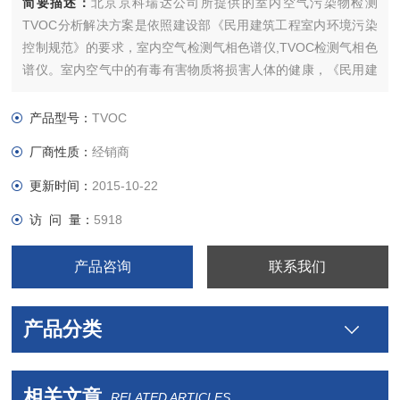
简要描述：
北京京科瑞达公司所提供的室内空气污染物检测
TVOC分析解决方案是依照建设部《民用建筑工程室内环境污染
控制规范》的要求，室内空气检测气相色谱仪,TVOC检测气相色
谱仪。室内空气中的有毒有害物质将损害人体的健康，《民用建
筑工程室内环境污染控制规范》将氡、甲醛、氨苯和挥发性有机
物TVOC及游离甲苯二异氰酸脂（TDI）作为首要污染物。总挥
产品型号：
TVOC
发性有机化合物TVOC是只指在一般压力条件下，所测得的空气
厂商性质：
经销商
更新时间：
2015-10-22
访 问 量：
5918
产品咨询
联系我们
产品分类
相关文章
RELATED ARTICLES