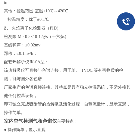
in
其他：控温范围 室温+10℃～420℃
控温精度：优于±0.1℃
2、
火焰离子化检测器（FID）
检测限:Mt≤0.5×10
-12
g/s（十六烷）
基线噪声：≤0.02mv
漂移：≤0.1mv/h；
配套热解析仪JK-0A型：
该热解吸仪可直接与色谱连接，用于苯、 TVOC 等有害物质的检
测，能与国外各色谱
厂家生产的色谱直接连接。其特点是具有独立控温系统，不需外接其
他任何控温设备，
即可独立完成吸附管的热解吸及活化过程，自带流量计，显示直观，
操作简单。
室内空气检测气相色谱仪
主要特点：
● 操作简单，显示直观