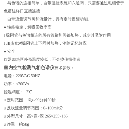
与色谱的连接简单，自带温控系统和六通阀，只需要通过毛细管于
色谱注样口直接连接
自带流量调节阀和流量计，具有定时提醒功能。
● 性能稳定，解吸回收率高
l
吸附管与色谱相连的所有管路和阀都加热，减少其吸附作用
l
加热盒对吸附管上下同时加热，消除记忆效应
● 安全
仪器加热区外壳温度较低，不会烫伤操作者
室内空气检测气相色谱仪
技术参数：
电源：
220VAC 50HZ
功率：
<200VA
控温精度：±
2
℃
u
定时范围：
1
秒
~99
分钟
59
秒
u
反吹流量调节范围：
0~100ml/
分
u
外型尺寸：高×宽×深
265×255×185
u
净重：约
5kg