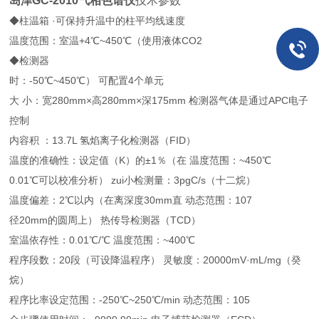
岛津GC-2010气相色谱仪
技术参数
◆柱温箱 ·可保持升温中的柱平均线速度
温度范围：室温+4℃~450℃（使用液体CO2
◆检测器
时：-50℃~450℃） 可配置4个单元
大 小：宽280mm×高280mm×深175mm 检测器气体是通过APC电子
控制
内容积 ：13.7L 氢焰离子化检测器（FID）
温度的准确性：设定值（K）的±1％（在 温度范围：~450℃
0.01℃可以校准分析） zui小检测量：3pgC/s（十二烷）
温度偏差：2℃以内（在离深度30mm直 动态范围：107
径20mm的圆周上） 热传导检测器（TCD）
室温依存性：0.01℃/℃ 温度范围：~400℃
程序段数：20段（可设降温程序） 灵敏度：20000mV·mL/mg（癸
烷）
程序比率设定范围：-250℃~250℃/min 动态范围：105