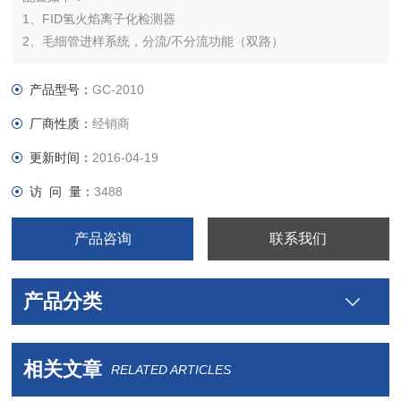
1、FID氢火焰离子化检测器
2、毛细管进样系统，分流/不分流功能（双路）
3、配置原装色谱工作站，反控型
4、30m毛细管色谱柱1根
产品型号：
GC-2010
售价：电议，保修三个月
厂商性质：
经销商
更新时间：
2016-04-19
访 问 量：
3488
产品咨询
联系我们
产品分类
相关文章
RELATED ARTICLES