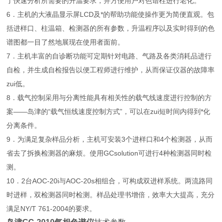
了快速分析所需要的升温要求，并方便用户对色谱柱进行老化。
6．主机的大液晶显示屏LCD及*的帮助功能使操作更为简便直观。包
括进样口、柱温箱、检测器的所有参数，升温程序以及实时得到的色
谱图都一目了然地展现在使用者面前。
7．主机丰富的自诊断功能可定期针对电路、气路及各类消耗品进行
自检，并生成自检报告以便工程师进行维护，从而保证仪器的故障率
zui低。
8．载气控制采用与分离性能具有相关性的载气线速度进行控制的方
案——岛津的“载气恒线速度控制方式”，可以在zui短时间内得到*化
分离条件。
9．为满足复杂样品分析，主机可安装3个进样口和4个检测器，从而
省去了拆换检测器的麻烦。使用GCsolution可进行4种检测器同时检
测。
10．2台AOC-20i与AOC-20s相组合，可构成双进样系统。两流路同
时进样，双检测器同时检测。样品处理书增倍，效率大大提高，充分
满足NY/T 761-2004的要求。