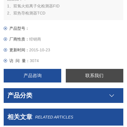
1、双氢火焰离子化检测器FID
2、双热导检测器TCD
3、填充柱或毛细管进样系统，分流/不分流功能
4、配置中文版色谱工作站
产品型号：
5、30m毛细管色谱柱1根
厂商性质：
经销商
售价：电议，保修三个月
更新时间：
2015-10-23
访 问 量：
3074
产品咨询
联系我们
产品分类
相关文章
RELATED ARTICLES