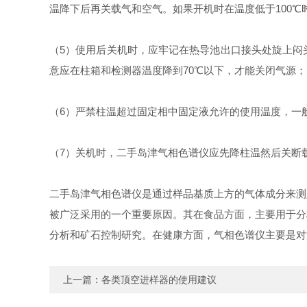
温降下后再关载气和空气。如果开机时在温度低于100
（5）使用后关机时，应牢记在热导池出口接头处旋上闷
意应在柱箱和检测器温度降到70℃以下，才能关闭气源；
（6）严禁柱温超过固定相中固定液允许的使用温度，一
（7）关机时，二手岛津气
相色谱仪应先降柱温然后关断
二手岛津气相色谱仪是通过样品基质上方的气体成分来测
被广泛采用的一个重要原因。其在食品方面，主要用于分
分析和矿石控制研究。在健康方面，气相色谱仪主要是对
上一篇：
各类顶空进样器的使用建议