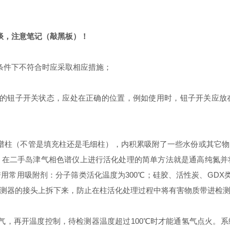
谈，注意笔记（
敲黑板
）！
条件下不符合时应采取相应措施；
方的钮子开关状态，应处在正确的位置，例如使用时，钮子开关应放
谱柱（不管是填充柱还是毛细柱），内积累吸附了一些水份或其它
二手岛津气相色谱仪上进行活化处理的简单方法就是通高纯氮并将柱子
用常用吸附剂：分子筛类活化温度为300℃；硅胶、活性炭、GDX类
测器的接头上拆下来，防止在柱活化处理过程中将有害物质带进检
气，再开温度控制，待检测器温度超过100℃时才能通氢气点火。