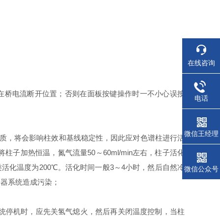
在线咨询
在桥电流断开位置；否则在面板按键操作时一不小心误按
电话
微信王经理
物质，将会影响柱效和基线稳定性，因此应对色谱柱进行活
加热恒温，氮气流量50～60ml/min左右，柱子活化
活化温度为200℃。活化时间一般3～4小时，然后自然冷
微信公众号
测器系统造成污染；
系统停机时，应先关氢气熄火，然后再关闭温度控制，当柱