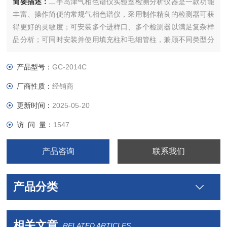
简要描述：
二手岛津气相色谱仪实验室检测分析仪器是一款功能
丰富、操作简便的常规气相色谱仪，采用制作精良的检测器可获
得更好的灵敏度；可安装多个进样口、多个检测器以满足复杂样
品分析；可同时安装并使用填充柱和毛细管柱，兼顾不同类型分
析；配有全中文化的大液晶操作屏，使操作更简便，得心应手。
产品型号：
GC-2014C
厂商性质：
经销商
更新时间：
2025-05-20
访 问 量：
1547
产品咨询
联系我们
产品分类
相关文章
RELATED ARTICLES