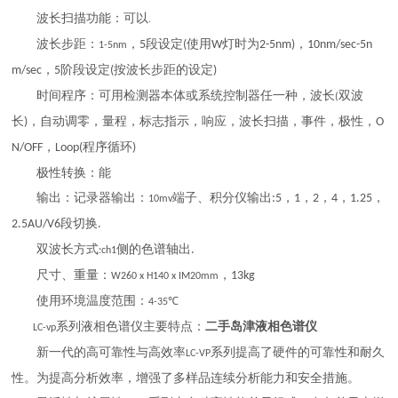
波长扫描功能：可以
.
波长步距：
，
段设定
使用
灯时为
，
5
(
W
2-5nm)
10nm/sec-5n
1-5nm
，
阶段设定
按波长步距的设定
m/sec
5
(
)
时间程序：可用检测器本体或系统控制器任一种，波长
双波
(
长
，自动调零，量程，标志指示，响应，波长扫描，事件，极性，
)
O
，
程序循环
N/OFF
Loop(
)
极性转换：能
输出：记录器输出：
端子、积分仪输出
，
，
，
，
，
:5
1
2
4
1.25
10mv
段切换
2.5AU/V6
.
双波长方式
侧的色谱轴出
.
:ch1
尺寸、重量：
，
13kg
W260 x H140 x IM20mm
使用环境温度范围：
4-35℃
系列液相色谱仪主要特点：
二手岛津液相色谱仪
LC-vp
新一代的高可靠性与高效率
系列提高了硬件的可靠性和耐久
LC-VP
性。为提高分析效率，增强了多样品连续分析能力和安全措施。