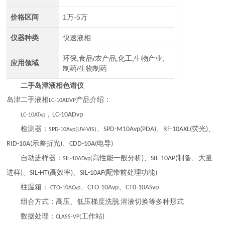
价格区间
1万-5万
仪器种类
快速液相
环保,食品/农产品,化工,生物产业,
应用领域
制药/生物制药
二手岛津液相色谱仪
岛津二手液相
产品介绍：
LC-10ADVP
，
LC-10ADvp
LC-10ATvp
检测器：
、
、
荧光
、
SPD-M10Avp(PDA)
RF-10AXL(
)
SPD-10Avp(UV-VIS)
示差折光
、
电导
RID-10A(
)
CDD-10A(
)
自动进样器：
高性能一般分析
、
制备、大量
)
SIL-10AP(
SIL-10ADvp(
进样
、
高效率
、
配带前处理功能
)
SIL-HT(
)
SIL-10AF(
)
柱温箱：
、
、
CTO-10Avp
CT0-10ASvp
CTO-10ACvp
组合方式：高压、低压梯度洗脱
溶液切换等多种形式
.
数据处理：
工作站
)
CLASS-VP(