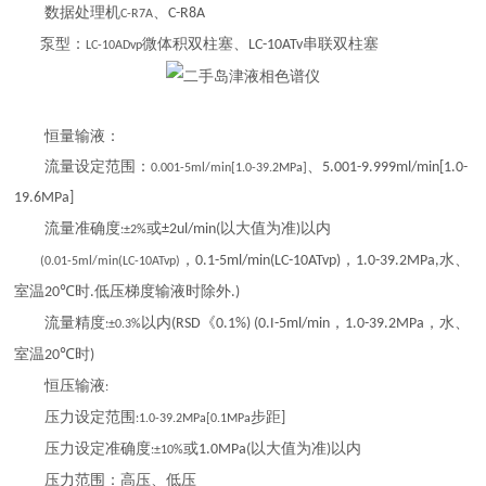
数据处理机
、
C-R8A
C-R7A
泵型：
微体积双柱塞、
串联双柱塞
LC-10ATv
LC-10ADvp
恒量输液：
流量设定范围：
、
5.001-9.999ml/min[1.0-
0.001-5ml/min[1.0-39.2MPa]
19.6MPa]
流量准确度
或
以大值为准
以内
±2ul/min(
)
:±2%
，
，
水、
0.1-5ml/min(LC-10ATvp)
1.0-39.2MPa,
(0.01-5ml/min(LC-10ATvp)
室温
时
低压梯度输液时除外
20℃
.
.)
流量精度
以内
《
，
，水、
(RSD
0.1%) (0.I-5ml/min
1.0-39.2MPa
:±0.3%
室温
时
20℃
)
恒压输液
:
压力设定范围
步距
]
:1.0-39.2MPa[0.1MPa
压力设定准确度
或
以大值为准
以内
1.0MPa(
)
:±10%
压力范围：高压、低压