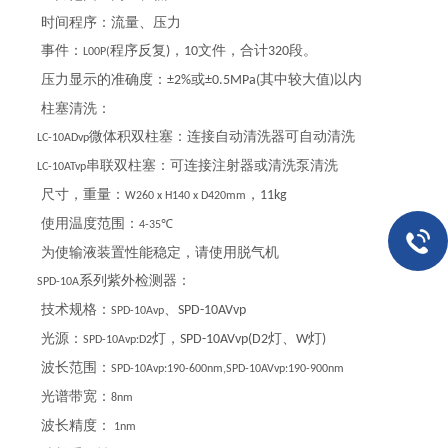
时间程序：流量、压力
事件：
程序反复
，
文件，合计
段。
)
10
320
L00P(
压力显示的准确度：
或
其中较大值
以内
±2%
±0.5MPa(
)
柱塞清洗：
微体积双柱塞：连接自动清洗器可自动清洗
LC-10ADvp
串联双柱塞：可连接注射器或清洗泵清洗
LC-10ATvp
尺寸，重量：
，
11kg
W260 x H140 x D420mm
使用温度范围：
4-35℃
为使输液装置性能稳定，请使用脱气机
系列紫外检测器：
SPD-10A
技术规格：
、
SPD-10AVvp
SPD-10Avp
光源：
灯，
灯、
灯
SPD-10AVvp(D2
W
)
SPD-10Avp:D2
波长范围：
SPD-10Avp:190-600nm,SPD-10AVvp:190-900nm
光谱带宽：
8nm
波长精度：
1nm