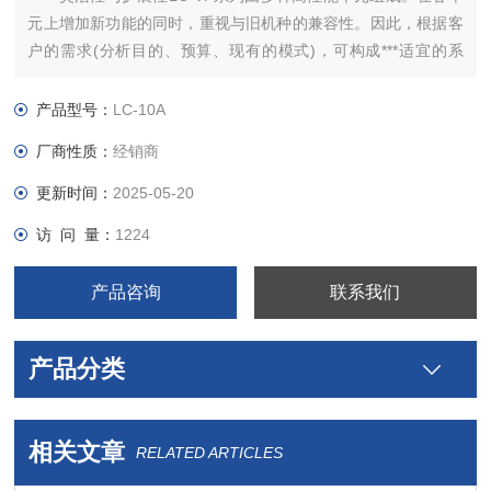
元上增加新功能的同时，重视与旧机种的兼容性。因此，根据客
户的需求(分析目的、预算、现有的模式)，可构成***适宜的系
统。LC-VP系列具有灵活的扩展性，从半微量分析、常规分析到
半制备、制备系统，在数据处理方面
产品型号：
LC-10A
厂商性质：
经销商
更新时间：
2025-05-20
访 问 量：
1224
产品咨询
联系我们
产品分类
相关文章
RELATED ARTICLES