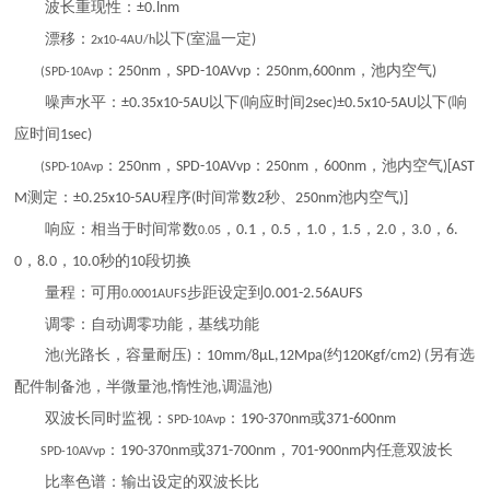
波长重现性：
±0.lnm
漂移：
以下
室温一定
(
)
2x10-4AU/h
：
，
：
，池内空气
250nm
SPD-10AVvp
250nm,600nm
)
(SPD-10Avp
噪声水平：
以下
响应时间
以下
响
±0.35x10-5AU
(
2sec)±0.5x10-5AU
(
应时间
1sec)
：
，
：
，
，池内空气
250nm
SPD-10AVvp
250nm
600nm
)[AST
(SPD-10Avp
测定：
程序
时间常数
秒、
池内空气
M
±0.25x10-5AU
(
2
250nm
)]
响应：相当于时间常数
，
，
，
，
，
，
，
0.1
0.5
1.0
1.5
2.0
3.0
6.
0.05
，
，
秒的
段切换
0
8.0
10.0
10
量程：可用
步距设定到
0.001-2.56AUFS
0.0001AUFS
调零：自动调零功能，基线功能
池
光路长，容量耐压
：
约
另有选
)
10mm/8μL,12Mpa(
120Kgf/cm2) (
(
配件制备池，半微量池
惰性池
调温池
,
,
)
双波长同时监视：
：
或
190-370nm
371-600nm
SPD-10Avp
：
或
，
内任意双波长
190-370nm
371-700nm
701-900nm
SPD-10AVvp
比率色谱：输出设定的双波长比