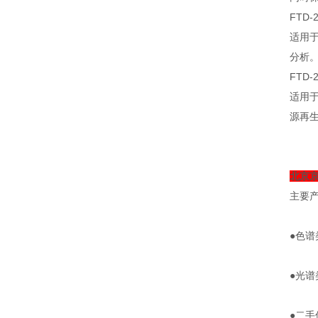
FTD
适用于
分析
FTD
适用于
源再
北京
主要
●色
●光
●二手