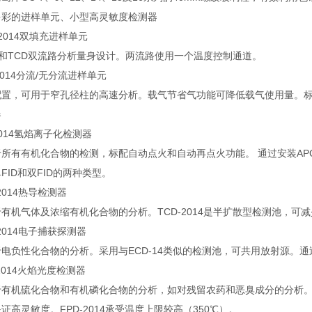
多彩的进样单元、小型高灵敏度检测器
J-2014双填充进样单元
D和TCD双流路分析量身设计。两流路使用一个温度控制通道。
-2014分流/无分流进样单元
配置，可用于窄孔径柱的高速分析。载气节省气功能可降低载气使用量。
器
-2014氢焰离子化检测器
于所有有机化合物的检测，标配自动点火和自动再点火功能。 通过安装A
FID和双FID的两种类型。
-2014热导检测器
有机气体及浓缩有机化合物的分析。TCD-2014是半扩散型检测池，
-2014电子捕获探测器
于电负性化合物的分析。采用与ECD-14类似的检测池，可共用放射源。
-2014火焰光度检测器
有机硫化合物和有机磷化合物的分析，如对残留农药和恶臭成分的分析。以
证高灵敏度。FPD-2014承受温度上限较高（350℃）。