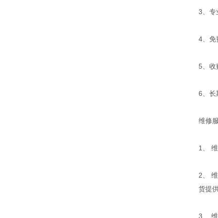
3、
4、
5、
6、长
维修
1、
2、 
货提
3、 