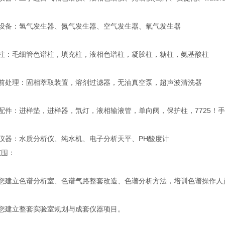
套设备：氢气发生器、氮气发生器、空气发生器、氧气发生器
谱柱：毛细管色谱柱，填充柱，液相色谱柱，凝胶柱，糖柱，氨基酸柱
品前处理：固相萃取装置，溶剂过滤器，无油真空泵，超声波清洗器
配件：进样垫，进样器，氘灯，液相输液管，单向阀，保护柱，7725！
规仪器：水质分析仪、纯水机、电子分析天平、PH酸度计
范围：
帮您建立色谱分析室、色谱气路整套改造、色谱分析方法，培训色谱操作人
帮您建立整套实验室规划与成套仪器项目。