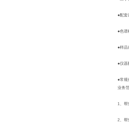
●配
●色
●样
●仪器
●常
业务
1、
2、