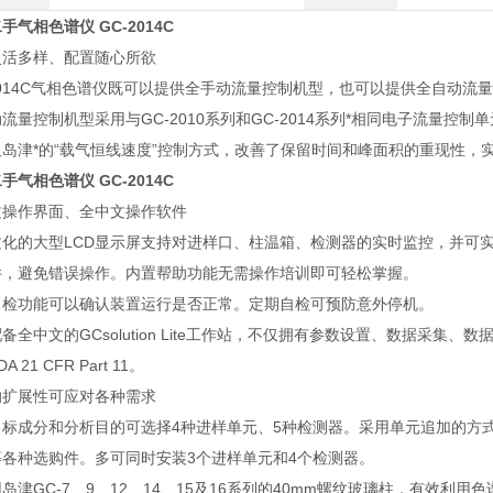
手气相色谱仪 GC-2014C
灵活多样、配置随心所欲
2014C气相色谱仪既可以提供全手动流量控制机型，也可以提供全自动流
流量控制机型采用与GC-2010系列和GC-2014系列*相同电子流量控
及岛津*的“载气恒线速度”控制方式，改善了保留时间和峰面积的重现性，
手气相色谱仪 GC-2014C
文操作界面、全中文操作软件
文化的大型LCD显示屏支持对进样口、柱温箱、检测器的实时监控，并可
件，避免错误操作。内置帮助功能无需操作培训即可轻松掌握。
自检功能可以确认装置运行是否正常。定期自检可预防意外停机。
备全中文的GCsolution Lite工作站，不仅拥有参数设置、数据采集
A 21 CFR Part 11。
的扩展性可应对各种需求
目标成分和分析目的可选择4种进样单元、5种检测器。采用单元追加的方
等各种选购件。多可同时安装3个进样单元和4个检测器。
岛津GC-7、9、12、14、15及16系列的40mm螺纹玻璃柱，有效利用