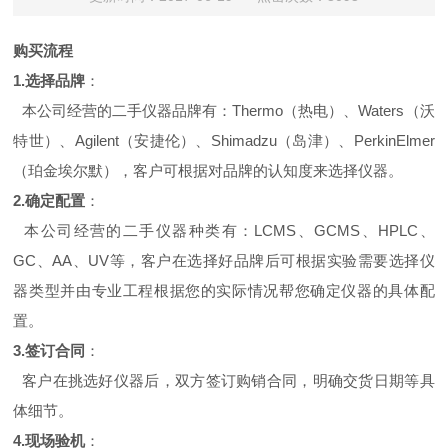
购买流程
1.
选择品牌
：
本公司经营的二手仪器品牌有：
Thermo
（热电）、
Waters
（沃
特世）、
Agilent
（安捷伦）、
Shimadzu
（岛津）、
PerkinElmer
（珀金埃尔默），客户可根据对品牌的认知度来选择仪器。
2.
确定配置
：
本公司经营的二手仪器种类有：
LCMS
、
GCMS
、
HPLC
、
GC
、
AA
、
UV
等，客户在选择好品牌后可根据实验需要选择仪
器类型并由专业工程根据您的实际情况帮您确定仪器的具体配
置。
3.
签订合同
：
客户在挑选好仪器后，双方签订购销合同，明确交货日期等具
体细节。
4.
现场验机
：