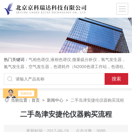
热门关键词：
气相色谱仪,液相色谱仪,微量硫分析仪，氢气发生器，
氮气发生器，空气发生器，色谱耗件（N2000色谱工作站，色谱柱、
阀件、进样器、色谱担体），顶空进样器，热解析仪，紫外分光光度
计，原子吸收分光光度计，傅立叶红外光谱仪，分析天平等常规实验
室产品。
当前位置：
首页
>
新闻中心
>
二手岛津安捷伦仪器购买流程
二手岛津安捷伦仪器购买流程
更新时间：2017-06-19 点击次数：3095