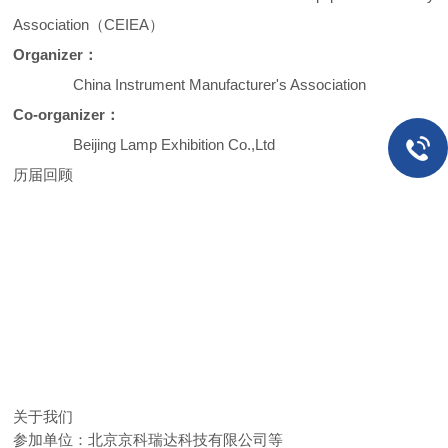
Association（CEIEA）
Organizer：
China Instrument Manufacturer's Association
Co-organizer：
Beijing Lamp Exhibition Co.,Ltd
历届回顾
关于我们
参加单位：
北京京科瑞达科技有限公司
等