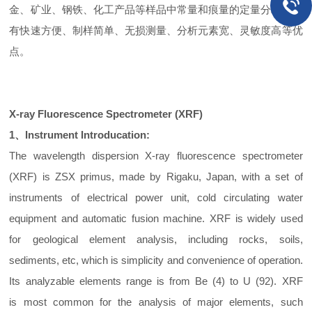
金、矿业、钢铁、化工产品等样品中常量和痕量的定量分析。具
有快速方便、制样简单、无损测量、分析元素宽、灵敏度高等优
点。
X-ray Fluorescence Spectrometer (XRF)
1
、
I
nstrument Introducation:
The wavelength dispersion X-ray fluorescence spectrometer
(XRF) is ZSX primus, made by Rigaku, Japan, with a set of
instruments of electrical power unit, cold circulating water
equipment and automatic fusion machine. XRF is widely used
for geological element analysis, including rocks, soils,
sediments, etc, which is simplicity and convenience of operation.
Its analyzable elements range is from Be (4) to U (92). XRF
is most common for the analysis of major elements, such