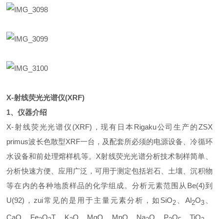
X-
射线荧光光谱仪
(XRF)
1
、仪器介绍
X-射线荧光光谱仪(XRF)，现有日本Rigaku公司生产的ZSX
primus波长色散型XRF一台，及配套所必须的电源设备、冷循环
水设备和前处理熔样机等。X射线荧光光谱分析技术制样简单、
分析快速方便、应用广泛，可用于测定包括岩石、土壤、沉积物
等在内的各种地质样品的化学组成。分析元素范围从Be(4)到
U(92)，zui常见的是用于主量元素分析，如SiO
、Al
O
、
2
2
3
CaO、Fe
O
T、K
O、MgO、MnO、Na
O、P
O
、TiO
、