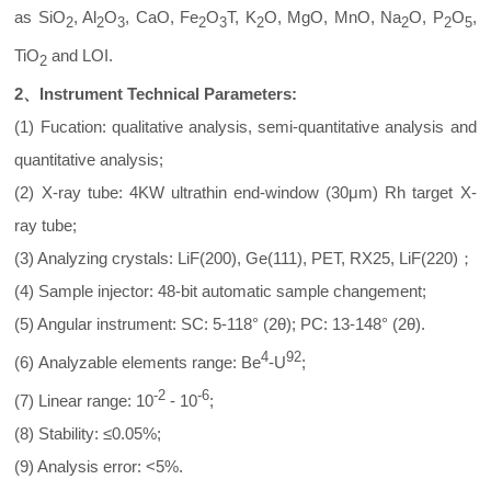
as SiO
, Al
O
, CaO, Fe
O
T, K
O, MgO, MnO, Na
O, P
O
,
2
2
3
2
3
2
2
2
5
TiO
and LOI.
2
2
、
Instrument Technical Parameters:
(1) Fucation: qualitative analysis, semi-quantitative analysis and
quantitative analysis;
(2) X-ray tube: 4KW ultrathin end-window (30μm) Rh target X-
ray tube;
(3) Analyzing crystals: LiF(200), Ge(111), PET, RX25, LiF(220)；
(4) Sample injector: 48-bit automatic sample changement;
(5) Angular instrument: SC: 5-118° (2θ); PC: 13-148° (2θ).
4
92
(6) Analyzable elements range: Be
-U
;
-2
-6
(7) Linear range: 10
- 10
;
(8) Stability: ≤0.05%;
(9) Analysis error: <5%.