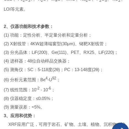
2
3
2
2
2
5
2
LOI等元素。
2
、仪器功能和技术参数：
(1) 功能：定性分析、半定量分析和定量分析；
(2) X射线管：4KW超薄端窗型(30μm)、铑靶X射线管；
(3) 分光晶体：LiF(200)、Ge(111)、PET、RX25、LiF(220)；
(4) 进样器：48位自动样品交换器；
(5) 测角仪：SC：5-118度(2θ)；PC：13-148度(2θ)；
4
92
(6) 分析元素范围：Be
-U
；
-2
-6
(7) 线性范围：10
- 10
；
(8) 仪器稳定度：≤0.05%；
(9) 测量误差：<5%。
3
、应用和优势：
XRF应用广泛，可用于岩石、矿物、土壤、植物、沉积物、冶