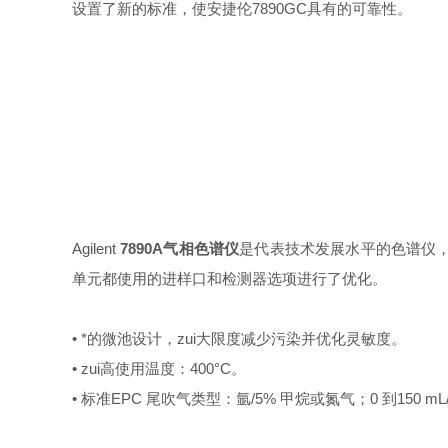
设置了新的标准，使安捷伦7890GC具有的可靠性。
Agilent
7890A
气相色谱仪
是代表技术发展水平的色谱仪，
单元都使用的进样口和检测器选项进行了优化。
• *的微池设计，zui大限度减少污染并优化灵敏度。
• zui高使用温度：400°C。
• 标准EPC 尾吹气类型：氩/5% 甲烷或氮气；0 到150 mL/