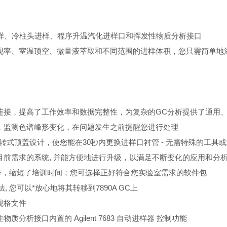
i)、填充柱进样、冷柱头进样、程序升温汽化进样口和挥发性物质分析接口
。 如要实现率、室温顶空、微量液萃取和不同范围的进样体积，您只需简
连接
，提高了工作效率和数据完整性，为复杂的GC分析提供了通用
，监测色谱峰形变化，在问题发生之前提醒您进行处理
转式顶盖设计，使您能在30秒内更换进样口衬管 - 无需特殊的工具
前需求的系统, 并能方便地进行升级，以满足不断变化的应用和分
操作，缩短了培训时间；您可选择正好符合您实验室需求的软件包
, 您可以*放心地将其转移到7890A GC上
规格文件
析接口内置的 Agilent 7683 自动进样器 控制功能