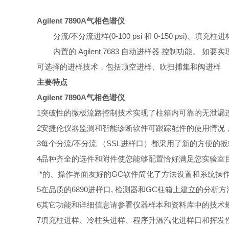
Agilent 7890A
气相色谱仪
分流/不分流进样(0-100 psi 和 0-150 ps
内置的 Agilent 7683 自动进样器 控制功能
可选择的进样技术，包括顶空进样、吹扫捕集和阀进样
主要
特点
Agilent 7890A
气相色谱仪
1
突破性的微板流路控制技术实现了柱箱内可靠的无泄漏
2
安捷伦仪器监测和智能诊断软件可跟踪配件的使用情况
3
每个分流/不分流 （SSL进样口）都采用了新的方便的扳
4
品种齐全的选件和附件使您能够配置恰好满足您实验室目
·*的、操作界面友好的GC软件简化了方法设置和系统
5
在品质的6890进样口, 检测器和GC柱箱上建立的分析方法
6
其它功能和详细信息请参看仪器样本和资料库中的技术
7
填充柱进样、冷柱头进样、程序升温汽化进样口和挥发性物质分