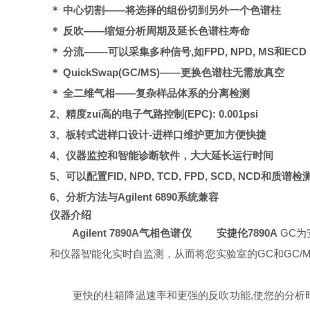
＊ 中心切割——将选择的组份切到另外一个色谱柱
＊ 反吹——缩短分析周期及延长色谱柱寿命
＊ 分流——-可以采集多种信号,如FPD, NPD, MS和ECD
＊
QuickSwap(GC/MS)
——更换色谱柱无需放真空
＊ 全二维气相——复杂样品体系的分离检测
2、精度zui高的电子气路控制(EPC): 0.001psi
3、板转式进样口设计-进样口维护更加方便快捷
4、仪器监控和智能诊断软件，大大延长运行时间
5、可以配置FID, NPD, TCD, FPD, SCD, NCD和质谱
6、分析方法与Agilent 6890系统兼容
仪器介绍
Agilent 7890A
气相色谱仪
安捷伦7890A
GC
为
和仪器智能化实时自监测，从而将您实验室的GC和GC/
更快的柱箱降温速率和更强的反吹功能,使您的分析时间更短,