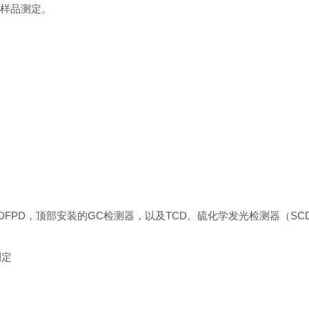
硫磷为样品测定。
。
同时使用DFPD，顶部安装的GC检测器，以及TCD。硫化学发光检测器（SC
测定