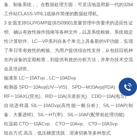
备、制备系统，。在数据处理方面，可灵活地选用新一代的32bit
工作站CLASS-VP6.1或操作简便的数据处理机。
3 全面支持GLP/GMP提供IS09001质量管理中所要求的适应性证
明、确认有效性操作指南等各种文件，以及系统检验、系统稳定
性计算软件。LC—VP系列在各个单元上具备新的VP功能，实现
了率日常有效性的检验。为用户提供综合性支持，从包括旧机种
在内设备的定期检查，到提供有效的分析方法，并举办技术交流
会及培训班。
输液泵 LC一10ATvp，LC一10ADvp
检测器 SPD一10Avp(UV—VIS)、SPD—M10Avp(PDA)
RF一10AXL(荧光)、RID一10A(示差折光)、CDD一10A(电导)
自动进样器 SIL一10ADvp(高性能一般分析)、SIL一10AP(制
备、大量进样)、SIL—HT(率)、SIL—10AF(配带前处理功能)
柱温箱 CTO一10ACvp、 CTO一10Avp、 CT0—10ASvp
组合方式 高压．低压梯度洗脱．溶液切换等多种形式