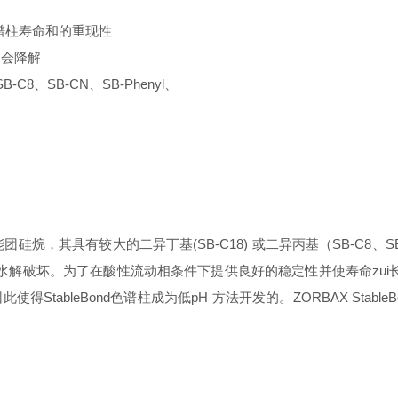
的色谱柱寿命和的重现性
不会降解
C8、SB-CN、SB-Phenyl、
的、单官能团硅烷，其具有较大的二异丁基(SB-C18) 或二异丙基（SB-C8、SB
破坏。为了在酸性流动相条件下提供良好的稳定性并使寿命zui长，重现
tableBond色谱柱成为低pH 方法开发的。ZORBAX Stab