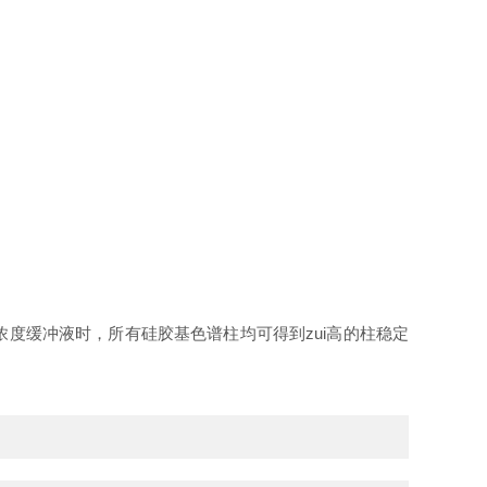
2M 的低浓度缓冲液时，所有硅胶基色谱柱均可得到zui高的柱稳定