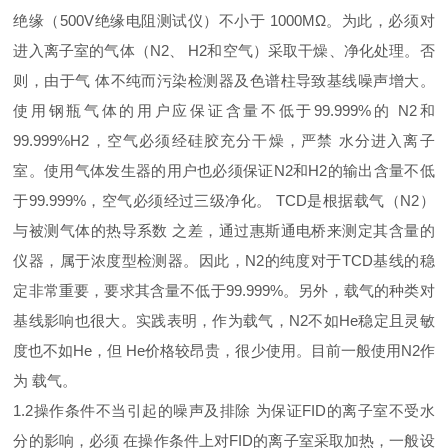
绝缘（500V绝缘电阻测试仪）不小于 1000MΩ。为此，必须对
进入离子室的气体（N2、 H2和空气）采取干燥、净化处理。否
则，由于气 体不纯而污染检测器及色谱柱导致基线噪声增大。
使用钢瓶气体的用户应保证含量不低于99.999%的 N2和
99.999%H2，空气必须经硅胶充分干燥，严禁 水分进入离子
室。使用气体发生器的用户也必须保证N2和H2的输出含量不低
于99.999%，空气必须经过三级净化。 TCD是根据载气（N2）
与被测气体的热导系数 之差，通过惠斯通电桥来测定其含量的
仪器，属于浓度型检测器。因此，N2的纯度对于TCD基线的稳
定非常重要，要求其含量不低于99.999%。另外，载气的种类对
基线影响也很大。实践表明，作为载气，N2不如He稳定且灵敏
度也不如He，但 He价格较昂贵，很少使用。目前一般使用N2作
为 载气。
1.2操作条件不当引起的噪声及排除 为保证FID的离子室不受水
分的影响，必须 在操作条件上对FID的离子室采取加热，一般设