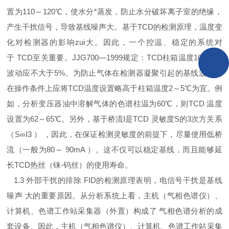
置为110～120℃，使水分*蒸发，防止水分破坏离子室的绝缘，
产生干扰信号，导致基线噪声大。基于TCD的检测原理，温度变
化对检测器的影响zui大。因此，一个控温、稳定的系统对
于 TCD至关重要。JJG700—1999规定：TCD柱箱温度10min内
波动应不大于5%。为防止气体在检测器凝聚引起的基线波动，
在操作条件上应将TCD温度设置略高于柱箱温度2～5℃为宜。例
如，分析变压器油中溶解气体的色谱柱温为60℃，则TCD 温度
设置为62～65℃。另外，基于桥流I是TCD 灵敏度S的3次方关系
（S∞I3 ） ，因此，在保证检测灵敏度的前提下，尽量使用低桥
流（一般为80～ 90mA ）。这不仅可以稳定基线，而且能够延
长TCD热丝（铼-钨丝）的使用寿命。
1.3 外部干扰的排除 FID的检测原理表明，电信号干扰是基线
噪声 大的重要原因。从分析系统上看，主机（气相色谱仪）、
计算机、色谱工作站采集器（外置）构成了 气相色谱分析的成
套设备。因此，主机（气相色谱仪）、计算机、色谱工作站采集