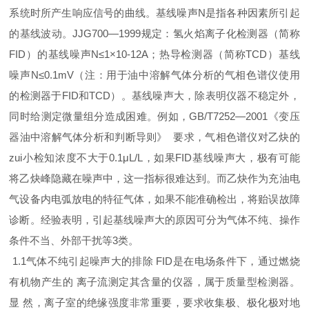
系统时所产生响应信号的曲线。基线噪声N是指各种因素所引起
的基线波动。JJG700—1999规定：氢火焰离子化检测器（简称
FID）的基线噪声N≤1×10-12A；热导检测器（简称TCD）基线
噪声N≤0.1mV（注：用于油中溶解气体分析的气相色谱仪使用
的检测器于FID和TCD）。基线噪声大，除表明仪器不稳定外，
同时给测定微量组分造成困难。例如，GB/T7252—2001《变压
器油中溶解气体分析和判断导则》 要求，气相色谱仪对乙炔的
zui小检知浓度不大于0.1μL/L，如果FID基线噪声大，极有可能
将乙炔峰隐藏在噪声中，这一指标很难达到。而乙炔作为充油电
气设备内电弧放电的特征气体，如果不能准确检出，将贻误故障
诊断。经验表明，引起基线噪声大的原因可分为气体不纯、操作
条件不当、外部干扰等3类。
1.1气体不纯引起噪声大的排除 FID是在电场条件下，通过燃烧
有机物产生的 离子流测定其含量的仪器，属于质量型检测器。
显 然，离子室的绝缘强度非常重要，要求收集极、极化极对地