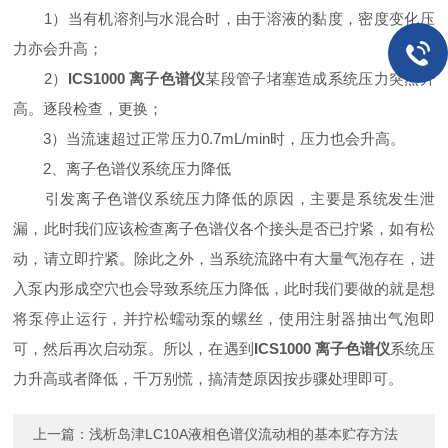
1）当有机溶剂与水混合时，由于溶液的黏度，密度变化压
力亦会升高；
2）
ICS1000 离子色谱仪
某段管子堵塞造成系统压力突然升
高。逐段检查，更换；
3）当流速超过正常压力0.7mL/min时，压力也会升高。
2、离子色谱仪系统压力降低
引发离子色谱仪系统压力降低的原因，主要是系统发生泄
漏，此时我们应该检查离子色谱仪各个接头是否已拧紧，如有松
动，请立即拧紧。除此之外，当系统流路中有大量气泡存在，进
入泵内形成空穴也会导致系统压力降低，此时我们要做的就是想
将泵停止运行，并拧松蠕动泵的螺丝，使用注射器抽出气泡即
可，然后再次启动泵。所以，在遇到
ICS1000 离子色谱仪
系统压
力升高或者降低，千万别慌，搞清楚原因按步骤处理即可。
上一篇：
浅析岛津LC10A液相色谱仪流动相的基本贮存方法