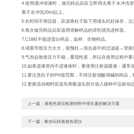
4.使用缓冲溶液时，做完样品后应立即用去离子水冲洗管
离子水冲洗20ml以上。
5.长时间不用仪器，应该将柱子取下用堵头封好保存，注
6.每次做完样品后应该用溶解样品的溶剂清洗进样器。
7.C18柱不能进蛋白样品，血样、生物样品。
8.堵塞导致压力太大，按预柱→混合器中的过滤器→管路
9.气泡会致使压力不稳，重现性差，所以在使用过程中
10.如果进液管内不进液体时，要使用注射器吸液：通常
11.要注意柱子的PH值范围，不得注射强酸强碱的样品
12.更换流动相时应该先将吸滤头部分放入烧杯中边振动
上一篇：
液相色谱仪检测饲料中维生素的解决方案
下一篇：
教你玩转液相色谱仪