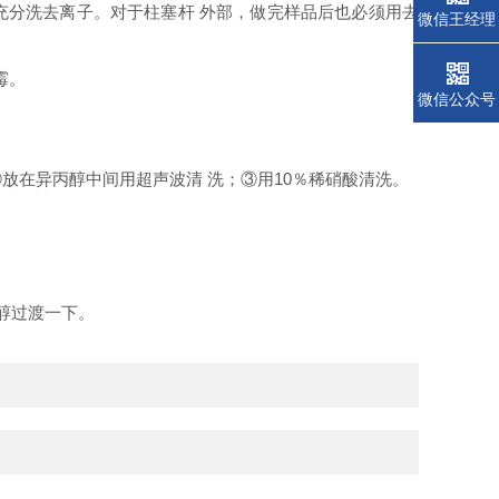
以充分洗去离子。对于柱塞杆 外部，做完样品后也必须用去
微信王经理
霉。
微信公众号
放在异丙醇中间用超声波清 洗；③用10％稀硝酸清洗。
醇过渡一下。