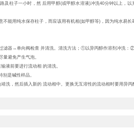
路及柱子一小时，然 后用甲醇(或甲醇水溶液)冲洗40分钟以上，
意不能用纯水保存柱子，而应该用有机相(如甲醇等)，因为纯水易长
过滤器→单向阀检查 并清洗。清洗方法；①以异丙醇作溶剂冲洗：②
要尽量避免产生气泡。
在输液前要进行流动相 的清洗。
，特别是碱性样品。
边靖洗，然后插入新的 流动相中。更换无互溶性的流动相时要用异丙