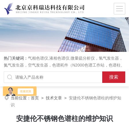
热门关键词：
气相色谱仪,液相色谱仪,微量硫分析仪，氢气发生器，
氮气发生器，空气发生器，色谱耗件（N2000色谱工作站，色谱柱、
阀件、进样器、色谱担体），顶空进样器，热解析仪，紫外分光光度
计，原子吸收分光光度计，傅立叶红外光谱仪，分析天平等常规实验
室产品。
当前位置：
首页
>
技术文章
>
安捷伦不锈钢色谱柱的维护知
识
安捷伦不锈钢色谱柱的维护知识