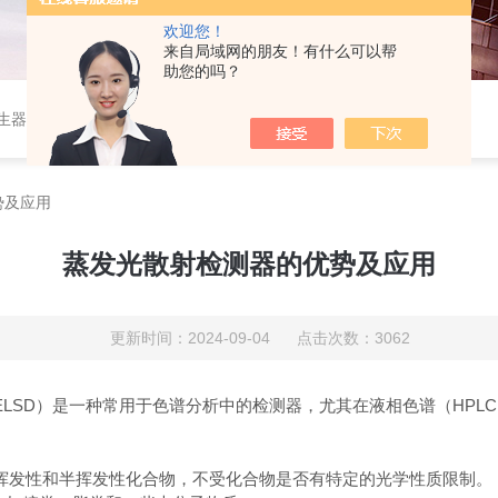
欢迎您！
来自局域网的朋友！有什么可以帮
助您的吗？
作站，色谱柱、阀件、进样器、色谱担体），顶空进样器，热解析仪，紫外分光光度计，原子吸收分光光度计，傅立叶红外光谱仪，分析天平等常规实验室产品。
势及应用
蒸发光散射检测器的优势及应用
更新时间：2024-09-04 点击次数：3062
ingDetector,ELSD）是一种常用于色谱分析中的检测器，尤其在液相色
非挥发性和半挥发性化合物，不受化合物是否有特定的光学性质限制