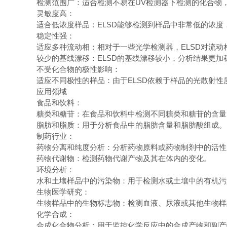
检测范围广：适合检测不易在UV检测器下检测的化合物
灵敏度高：
适合低浓度样品：ELSD能够检测到样品中非常低的浓
稳定性强：
适应多种流动相：相对于一些光学检测器，ELSD对流
较少的基线漂移：ELSD的基线漂移较小，分析结果更
不受化合物的极性影响：
适应不同极性的样品：由于ELSD依赖于样品的光散射
应用领域
食品和饮料：
糖类和糖苷：在食品和饮料中检测不同糖类和糖苷的含
脂肪和脂质：用于分析食品中的脂肪含量和脂肪酸组成
制药行业：
药物分离和纯度分析：分析药物原料或药物制剂中的活
药物代谢物：检测药物代谢产物及其在体内的变化。
环境分析：
水和土壤样品中的污染物：用于检测水或土壤中的有机
生物医学研究：
生物样品中的生物标志物：检测血液、尿液或其他生物
化学合成：
合成化合物分析：用于监控化学反应中的合成产物和副