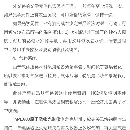
外光路的光学元件也需保持干净，一般每年至少清洗一次。
如果光学元件上有灰尘沉积、可用擦镜纸擦净，保持干燥。
如果光学元件上沾有油污或在测定样品溶液时溅上污物，可
用预先浸在乙醇与的混合液(1：1)中洗涤过并干燥了的纱布去擦
试，然后有蒸馏水冲掉皂液，再用洗耳球吹去水珠。清洁过程
中，禁用手去擦及金属硬物或触及镜面。
4、气路系统
由于气体通路材料采用聚乙烯塑料管，时间长了容易老化，
所以要经常对气体进行检漏，气体泄漏，特别是乙炔气渗漏很可
能造成事故。
此外严禁在乙炔气路管道中使用紫铜、H62铜及银制零件
等，并要禁油，在测试高浓度铜或银溶液时，应经常用去离子水
中喷洗。
当
PE600原子吸收光谱仪
测定完毕后，应先关乙炔钢瓶输出
阀门，等燃烧器上火焰熄灭后再关仪器上的燃气阀，再关空气压