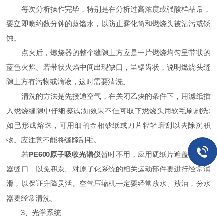
每次分析操作完毕，特别是在分析过高浓度或强酸样品后，
要立即喷约数分钟的蒸馏水，以防止雾化筒和燃烧头被沾污或锈
蚀。
点火后，燃烧器的整个缝隙上方应是一片燃烧均匀呈带状的
蓝色火焰。若带状火焰中间出现缺口，呈锯齿状，说明燃烧头缝
隙上方有污物或滴液，这时需要清洗。
清洗的方法是先接通空气，在关闭乙炔的条件下，用滤纸插
入燃烧缝隙中仔细擦试;如效果不佳可取下燃烧头用软毛刷刷洗;
如已形成熔珠，可用细的金相砂纸或刀片轻轻磨刮以去除沉积
物。应注意不能将缝隙刮毛。
若
PE600原子吸收光谱仪
暂时不用，应用硬纸片遮盖住燃烧
器缝口，以免积灰。对原子化系统的相关运动部件要进行经常润
滑，以保证升降灵活。空气压缩机一定要经常放水、放油，分水
器要经常清洗。
3、光学系统