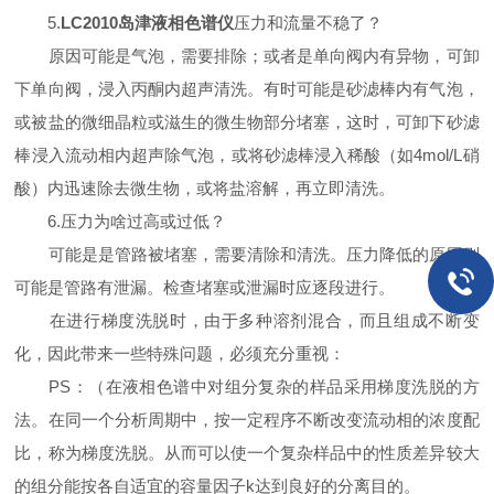
5.
LC2010岛津液相色谱仪
压力和流量不稳了？
原因可能是气泡，需要排除；或者是单向阀内有异物，可卸
下单向阀，浸入丙酮内超声清洗。有时可能是砂滤棒内有气泡，
或被盐的微细晶粒或滋生的微生物部分堵塞，这时，可卸下砂滤
棒浸入流动相内超声除气泡，或将砂滤棒浸入稀酸（如4mol/L硝
酸）内迅速除去微生物，或将盐溶解，再立即清洗。
6.压力为啥过高或过低？
可能是是管路被堵塞，需要清除和清洗。压力降低的原因则
可能是管路有泄漏。检查堵塞或泄漏时应逐段进行。
在进行梯度洗脱时，由于多种溶剂混合，而且组成不断变
化，因此带来一些特殊问题，必须充分重视：
PS：（在液相色谱中对组分复杂的样品采用梯度洗脱的方
法。在同一个分析周期中，按一定程序不断改变流动相的浓度配
比，称为梯度洗脱。从而可以使一个复杂样品中的性质差异较大
的组分能按各自适宜的容量因子k达到良好的分离目的。