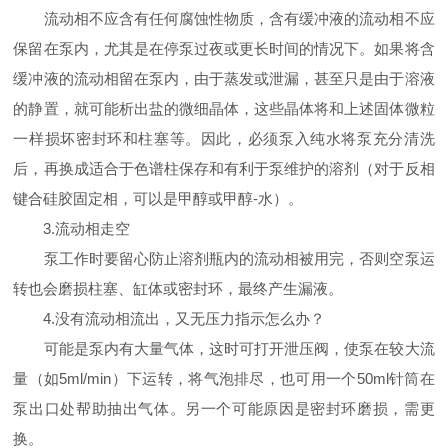
流动相不应含有任何腐蚀性物质，含有缓冲液的流动相不应
保留在泵内，尤其是在停泵过夜或更长时间的情况下。如果将含
缓冲液的流动相留在泵内，由于蒸发或泄漏，甚至只是由于溶液
的静置，就可能析出盐的微细晶体，这些晶体将和上述固体微粒
一样损坏密封环和柱塞等。因此，必须泵入纯水将泵充分清洗
后，再换成适合于色谱柱保存和有利于泵维护的溶剂（对于反相
键合硅胶固定相，可以是甲醇或甲醇-水）。
3.流动相走空
泵工作时要留心防止溶剂瓶内的流动相被用完，否则空泵运
转也会磨损柱塞、缸体或密封环，最终产生漏液。
4.没有流动相流出，又无压力指示怎么办？
可能是泵内有大量气体，这时可打开泄压阀，使泵在较大流
量（如5ml/min）下运转，将气泡排尽，也可用一个50ml针筒在
泵出口处帮助抽出气体。另一个可能原因是密封环磨损，需更
换。