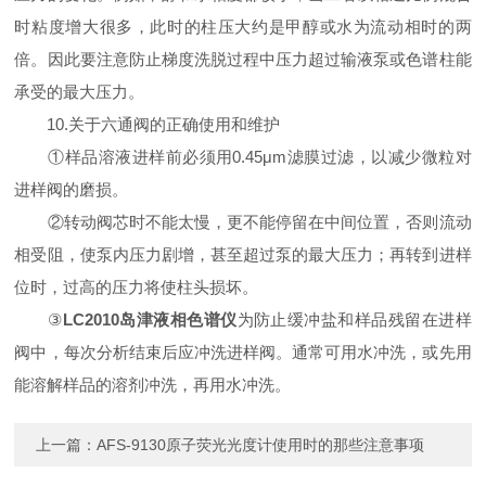
时粘度增大很多，此时的柱压大约是甲醇或水为流动相时的两
倍。因此要注意防止梯度洗脱过程中压力超过输液泵或色谱柱能
承受的最大压力。
10.关于六通阀的正确使用和维护
①样品溶液进样前必须用0.45μm滤膜过滤，以减少微粒对
进样阀的磨损。
②转动阀芯时不能太慢，更不能停留在中间位置，否则流动
相受阻，使泵内压力剧增，甚至超过泵的最大压力；再转到进样
位时，过高的压力将使柱头损坏。
③
LC2010岛津液相色谱仪
为防止缓冲盐和样品残留在进样
阀中，每次分析结束后应冲洗进样阀。通常可用水冲洗，或先用
能溶解样品的溶剂冲洗，再用水冲洗。
上一篇：
AFS-9130原子荧光光度计使用时的那些注意事项