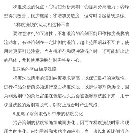
梯度洗脱的优点：①缩短分析周期；②提高分离能力；③峰
型得到改善，很少拖尾；④增加灵敏度，但有时引起基线漂移。
7.梯度洗脱的流动相选择不当
要注意溶剂的互溶性，不相混溶的溶剂不能用作梯度洗脱的
流动相。有些溶剂在一定比例内混溶，超出范围后就不互溶，使
用时更要引起注意。当有机溶剂和缓冲液混合时，还可能析出盐
的晶体，尤其使用磷酸盐时需特别小心。
8.忽略的空白梯度洗脱
梯度洗脱所用的溶剂纯度要求更高，以保证良好的重现性。
进行样品分析前必须进行空白梯度洗脱，以辨认溶剂杂质峰，因
为弱溶剂中的杂质富集在色谱柱头后会被强溶剂洗脱下来。用于
梯度洗脱的溶剂需脱气，以防止混合时产生气泡。
9.忽略了溶剂混合所带来的粘度变化
混合溶剂的粘度常随组成而变化，因而在梯度洗脱时常出现
压力的变化。例如甲醇和水粘度都较小，当二者以相近比例混合