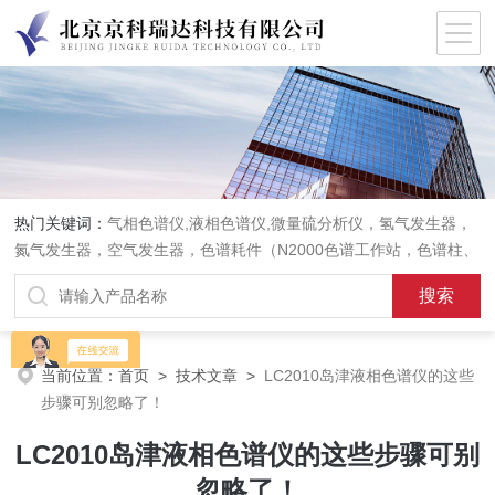
热门关键词：
气相色谱仪,液相色谱仪,微量硫分析仪，氢气发生器，
氮气发生器，空气发生器，色谱耗件（N2000色谱工作站，色谱柱、
阀件、进样器、色谱担体），顶空进样器，热解析仪，紫外分光光度
计，原子吸收分光光度计，傅立叶红外光谱仪，分析天平等常规实验
室产品。
当前位置：
首页
>
技术文章
>
LC2010岛津液相色谱仪的这些
步骤可别忽略了！
LC2010岛津液相色谱仪的这些步骤可别
忽略了！