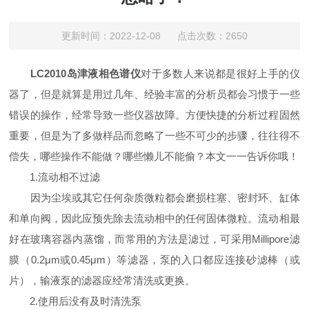
更新时间：2022-12-08 点击次数：2650
LC2010岛津液相色谱仪
对于多数人来说都是很好上手的仪
器了，但是就算是用过几年、经验丰富的分析员都会习惯于一些
错误的操作，经常导致一些仪器故障。方便快捷的分析过程固然
重要，但是为了多做样品而忽略了一些不可少的步骤，往往得不
偿失，哪些操作不能做？哪些懒儿不能偷？本文一一告诉你哦！
1.流动相不过滤
因为尘埃或其它任何杂质微粒都会磨损柱塞、密封环、缸体
和单向阀，因此应预先除去流动相中的任何固体微粒。流动相最
好在玻璃容器内蒸馏，而常用的方法是滤过，可采用Millipore滤
膜（0.2μm或0.45μm）等滤器，泵的入口都应连接砂滤棒（或
片），输液泵的滤器应经常清洗或更换。
2.使用后没有及时清洗泵