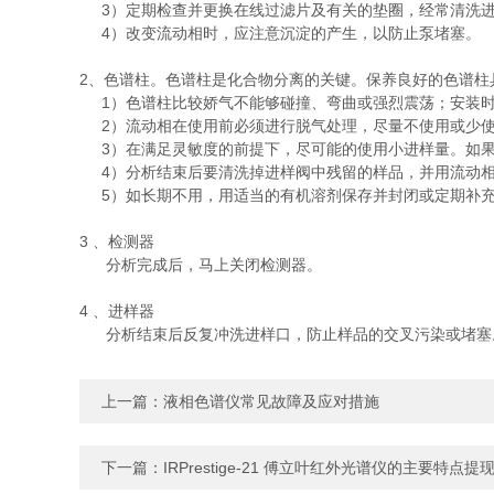
3）定期检查并更换在线过滤片及有关的垫圈，经常清洗
4）改变流动相时，应注意沉淀的产生，以防止泵堵塞。
2、色谱柱。色谱柱是化合物分离的关键。保养良好的色谱柱
1）色谱柱比较娇气不能够碰撞、弯曲或强烈震荡；安装
2）流动相在使用前必须进行脱气处理，尽量不使用或少
3）在满足灵敏度的前提下，尽可能的使用小进样量。如果
4）分析结束后要清洗掉进样阀中残留的样品，并用流动
5）如长期不用，用适当的有机溶剂保存并封闭或定期补充
3 、检测器
分析完成后，马上关闭检测器。
4 、进样器
分析结束后反复冲洗进样口，防止样品的交叉污染或堵塞
上一篇：
液相色谱仪常见故障及应对措施
下一篇：
IRPrestige-21 傅立叶红外光谱仪的主要特点