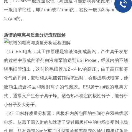
比，LC-MS一般流速较低（高流速可能影响雾化效果），所以
一般用窄径柱，即2 mm或2.1mm的，粒径一般为3.5μm，也有
1.7μm的。
质谱的电离与质量分析流程图解
（1）ESI电离：其工作原理是将液滴变成蒸汽，产生离子发射
的过程中形成的溶剂由液相泵输送到ESI Probe，经其内的不锈
钢毛细管流出，这时给毛细管加2－4 kv的高压，由于高压和雾
化气的作用，流动相从毛细管顶端流出时，会形成扇状喷雾，使
液滴生成含样品和溶剂离子的气溶胶。ESI属于zui软的电离方
式，通常只产生分子离子峰。适合热不稳定的极性分子，能分析
小分子及大分子。
（2）四极杆质量分析器：四极杆内所包围的空间存在双曲线形
电场。从离子源入射的加速离子穿过四极杆中的电场会受到电场
作用，只有选定的m/z离子以限定的频率稳定的通过四极杆质量