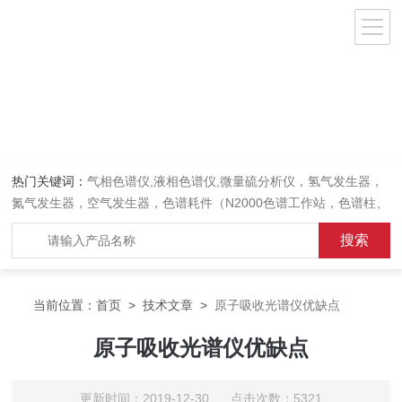
热门关键词：
气相色谱仪,液相色谱仪,微量硫分析仪，氢气发生器，
氮气发生器，空气发生器，色谱耗件（N2000色谱工作站，色谱柱、
阀件、进样器、色谱担体），顶空进样器，热解析仪，紫外分光光度
计，原子吸收分光光度计，傅立叶红外光谱仪，分析天平等常规实验
室产品。
当前位置：
首页
>
技术文章
>
原子吸收光谱仪优缺点
原子吸收光谱仪优缺点
更新时间：2019-12-30 点击次数：5321