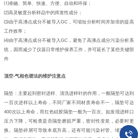
⑴准确、简单、快速、方便、自动和环保；
⑵高灵敏度分析样品中的挥发性成分；
⑶由于高沸点成分不被导入GC，可缩短分析时间并加倍的提高
工作效率；
⑷由于高沸点成分不被导入GC，避免了高沸点成分污染分析系
统，因而减少了仪器日常维护保养工作，并可延长了某些关键部
件
顶空-气相色谱法的维护注意点
隔垫：主要起到密封进样、清洗进样针的作用，一般隔垫可达到
一百次进样以上寿命，不同厂家不同材质寿命不一，隔垫可达
400次以上寿命，而红色硅胶隔垫一般为一百次。如发现进样口
压力下降，可检查是否隔垫磨损严重，密封性变差，必要时更
换。隔垫碎屑可导致本底升高，还有可能污染衬管、堵塞色谱