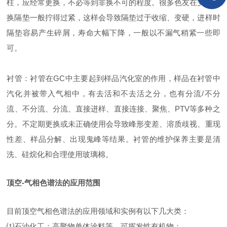
柱，应经常更换，不必等到非换不可的程度。很多色友在安装更
换隔垫一般拧得过紧，这样会导致隔垫过于收缩、变硬，进样时
隔垫容易产生碎屑，寿命大幅下降，一般以不漏气稍紧一些即
可。
衬管：衬管在GC中主要起到样品汽化室的作用，样品在衬管中
汽化并被带入气相中，有去活和不去活之分，也有分流/不分
流、不分流、分流、直接进样、直接连接、聚焦、PTV等多种之
分。不定期更换或未正确使用会导致峰形变差、溶质歧视、重现
性差、样品分解、出现鬼峰等结果。衬管的维护保养主要是清
洗、硅烷化和合理使用玻璃棉。
顶空-气相色谱法的应用范围
目前顶空气相色谱法的应用领域和实例有以下几大类：
⑴石油化工：高聚物单体涂料等，可挥发性有机物；