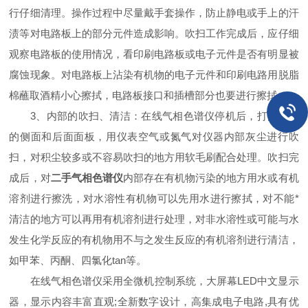
行仔细清理。操作过程中尽量戴手套操作，防止静电或手上的汗
渍等对电路板上的部分元件造成影响。吹扫工作完成后，应仔细
观察电路板的使用情况，看印刷电路板或电子元件是否有明显被
腐蚀现象。对电路板上沾染有机物的电子元件和印刷电路用脱脂
棉蘸取酒精小心擦拭，电路板接口和插槽部分也要进行擦拭。
3、内部的吹扫、清洁：在线气相色谱仪停机后，打开仪器
的侧面和后面面板，用仪表空气或氮气对仪器内部灰尘进行吹
扫，对积尘较多或不容易吹扫的地方用软毛刷配合处理。吹扫完
成后，对
二手气相色谱仪
内部存在有机物污染的地方用水或有机
溶剂进行擦洗，对水溶性有机物可以先用水进行擦拭，对不能*
清洁的地方可以再用有机溶剂进行处理，对非水溶性或可能与水
发生化学反应的有机物用不与之发生反应的有机溶剂进行清洁，
如甲苯、丙酮、四氯化tan等。
在线气相色谱仪采用全微机控制系统，大屏幕LED中文显示
器，显示内容丰富直观;全新数字设计，高集成电子电路,具有优