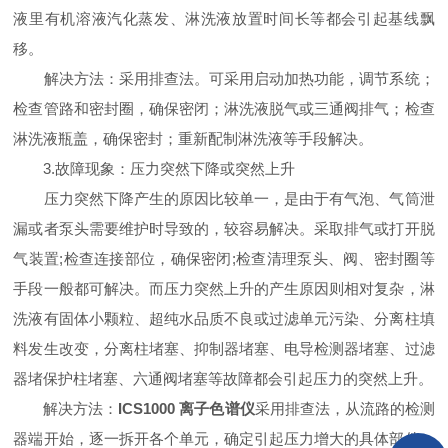
液里有机溶液汽化蒸发、淋洗液放置时间长等都会引起基线飘
移。
解决方法：采用排查法。可采用启动加热功能，调节系统；
检查管路和密封圈，确保密闭；淋洗液脱气或三通阀排气；检查
淋洗液瓶盖，确保密封；重新配制淋洗液等手段解决。
3.故障现象：压力突然下降或突然上升
压力突然下降产生的原因比较单一，是由于有气泡、气筒泄
漏或者泵头需要维护时导致的，较容易解决。采取排气或打开脱
气装置;检查连接部位，确保密闭;检查清理泵头、阀、密封圈等
手段一般都可解决。而压力突然上升的产生原因则相对复杂，淋
洗液有固体小颗粒、超纯水品质不良或过滤单元污染、分离柱填
料发生改变，分离柱堵塞、抑制器堵塞、电导检测器堵塞、过滤
器堵保护柱堵塞、六通阀堵塞等故障都会引起压力的突然上升。
解决方法：
ICS1000 离子色谱仪
采用排查法，从流路的检测
器端开始，逐一拆开各个单元，确定引起压力增大的具体部件，