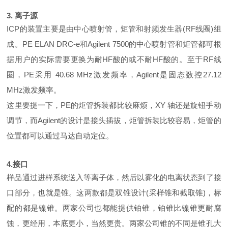
3. 离子源
ICP的装置主要是由中心喷射管，矩管和射频发生器(RF线圈)组
成。PE ELAN DRC-e和Agilent 7500的中心喷射管和矩管都可根
据用户的实际需要更换为耐HF酸的或不耐HF酸的。至于RF线
圈，PE采用 40.68 MHz激发频率，Agilent是固态数控27.12
MHz激发频率。
这里要提一下，PE的炬管拆装都比较麻烦，XY 轴还是旋钮手动
调节，而Agilent的设计是接头插拔，炬管拆装比较容易，炬管的
位置都可以通过马达自动定位。
4.接口
样品通过进样系统送入等离子体，然后以雾化的电离状态到了接
口部分，也就是锥。这两款都是双锥设计(采样锥和截取锥)，标
配的都是镍锥。两家公司也都能提供铂锥，铂锥比镍锥更耐腐
蚀，更经用，本底更小，当然更贵。两家公司锥的不同是锥孔大