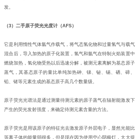
发。
（3）二手原子荧光光度计（AFS）
它是利用惰性气体氩气作载气，将气态氢化物和过量氢气与载气
混合后，导入加热的原子化装置，氢气和氩气在特制火焰装置中
燃烧加热，氢化物受热以后迅速分解，被测元素离解为基态原子
蒸气，其基态原子的量比单纯加热砷、锑、铋、锡、硒、碲、
铅、锗等元素生成的基态原子高几个数量级。
原子荧光光谱法是通过测量待测元素的原子蒸气在辐射能激发下
产生的荧光发射强度，来确定待测元素含量的方法。
原子荧光是用该原子的特征光去激发原子外层电子，显然光能比
等离子体的能量弱很多，但是现在因为使用空心阴极灯，大大提