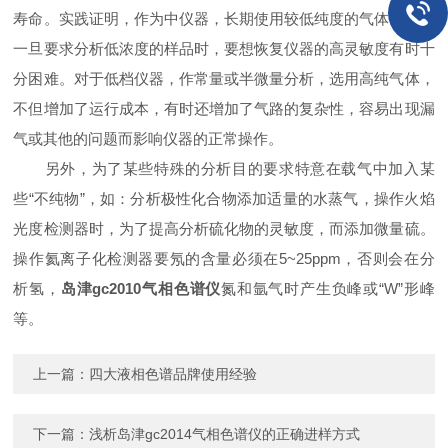
寿命。实践证明，作为中仪器，长期使用较低纯度的气体气源，
一旦要求分析低浓度的样品时，要想恢复仪器的高灵敏度有时十
分困难。对于低档仪器，作常量或半微量分析，选用高纯气体，
不但增加了运行成本，有时还增加了气路的复杂性，容易出现漏
气或其他的问题而影响仪器的正常操作。
另外，为了某些特殊的分析目的要求特意在载气中加入某
些“不纯物”，如：分析极性化合物添加适量的水蒸气，操作火焰
光度检测器时，为了提高分析硫化物的灵敏度，而添加微量硫。
操作氦离子化检测器要氖的含量必须在5~25ppm，否则会在分
析氢，
岛津gc2010气相色谱仪
氮和氩气时产生负峰或“W”形峰
等。
上一篇：
四大液相色谱品牌使用经验
下一篇：
浅析岛津gc2014气相色谱仪的正确进样方式