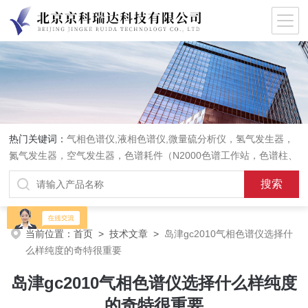
热门关键词：
气相色谱仪,液相色谱仪,微量硫分析仪，氢气发生器，
氮气发生器，空气发生器，色谱耗件（N2000色谱工作站，色谱柱、
阀件、进样器、色谱担体），顶空进样器，热解析仪，紫外分光光度
计，原子吸收分光光度计，傅立叶红外光谱仪，分析天平等常规实验
室产品。
当前位置：
首页
>
技术文章
>
岛津gc2010气相色谱仪选择什
么样纯度的奇特很重要
岛津gc2010气相色谱仪选择什么样纯度
的奇特很重要