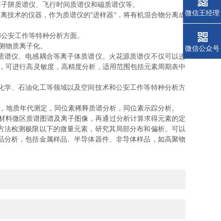
子阱质谱仪、飞行时间质谱仪和磁质谱仪等。
微信王经理
技术的仪器，作为质谱仪的"进样器"，将有机混合物分离成
公安工作等特种分析方面。
测物质离子化。
微信公众号
质谱仪、电感耦合等离子体质谱仪。火花源质谱仪不仅可以进
高，可进行高灵敏度，高精度分析，适用范围包括元素周期表中
化学、石油化工等领域以及空间技术和公安工作等特种分析方
，地质年代测定，同位素稀释质谱分析，同位素示踪分析。
材料微区质谱图谱及离子图像，再通过分析计算求得元素的定
方法检测极限以下的微量元素，研究其局部分布和偏析。可以
品分析，包括金属样品、半导体器件、非导体样品，如高聚物