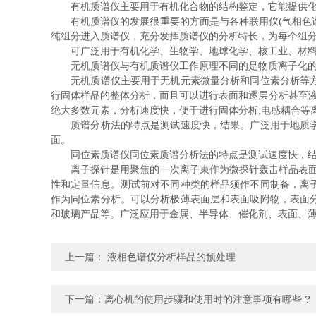
有机质谱仪主要用于有机化合物的结构鉴定，它能提供化合
有机质谱仪的发展很重要的方面是与各种联用仪(气相色谱
纯组分进入质谱仪，充分发挥质谱仪的分析特长，为每个组
可广泛用于有机化学、生物学、地球化学、核工业、材料科
无机质谱仪与有机质谱仪工作原理不同的是物质离子化的方式
无机质谱仪主要用于无机元素微量分析和同位素分析等方面
行固体样品的整体分析，而且可以进行表面和逐层分析甚至液
绝大多数元素，分析速度快，便于进行固体分析;电感耦合等
质谱分析法的特点是测试速度快，结果。广泛用于地质学、
面。
同位素质谱仪同位素质谱分析法的特点是测试速度快，结果
离子探针是用聚焦的一次离子束作为微探针轰击样品表面，
性和定量信息。测试前对不同种类的样品须作不同制备，离
作为同位素分析。可以分析极薄表面层和表面吸附物，表面
和玻璃产品等。广泛应用于金属、半导体、催化剂、表面、
上一篇：
液相色谱仪分析样品的预处理
下一篇：
离心机的使用步骤和使用时的注意事项有哪些 ?