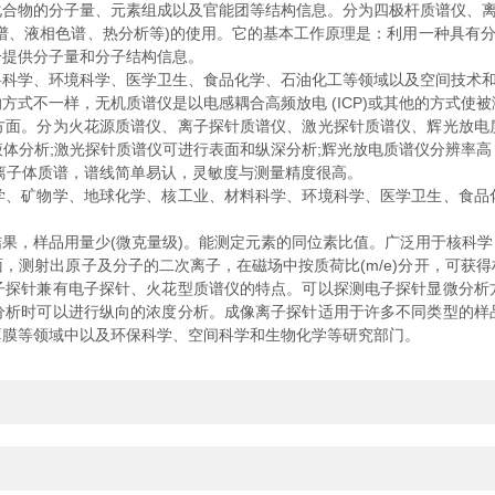
物的分子量、元素组成以及官能团等结构信息。分为四极杆质谱仪、离
、液相色谱、热分析等)的使用。它的基本工作原理是：利用一种具有分离
分提供分子量和分子结构信息。
学、环境科学、医学卫生、食品化学、石油化工等领域以及空间技术和
不一样，无机质谱仪是以电感耦合高频放电 (ICP)或其他的方式使被
。分为火花源质谱仪、离子探针质谱仪、激光探针质谱仪、辉光放电
体分析;激光探针质谱仪可进行表面和纵深分析;辉光放电质谱仪分辨率
离子体质谱，谱线简单易认，灵敏度与测量精度很高。
矿物学、地球化学、核工业、材料科学、环境科学、医学卫生、食品
，样品用量少(微克量级)。能测定元素的同位素比值。广泛用于核科学
测射出原子及分子的二次离子，在磁场中按质荷比(m/e)分开，可获得
子探针兼有电子探针、火花型质谱仪的特点。可以探测电子探针显微分析
分析时可以进行纵向的浓度分析。成像离子探针适用于许多不同类型的样
薄膜等领域中以及环保科学、空间科学和生物化学等研究部门。