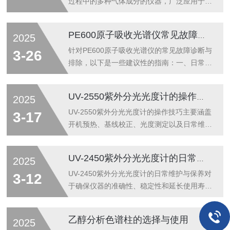
过程中的多种气体成分的仪器，广泛应用于环
境监测、工业废气排放、燃烧效率优化等领
域。其主要功能是实时监测和分析燃烧过程中
PE600原子吸收光谱仪常见故障诊断与排除指南
2025
的氧气（O₂）、二氧化碳（CO₂）、一氧化碳
（CO）、氮氧化物（NOx）、挥发性有机化
针对PE600原子吸收光谱仪的常见故障诊断与
3-26
合物（VOCs）等多种气体的浓度。多气体燃
排除，以下是一些建议性的指南：一、日常维
烧分析仪的特性试验分析主要包括以下几个方
护每次关机及分析结束后的工作放干净空压机
面：1.多气体检测能力气体种类：多气体燃烧
贮气灌内的冷凝水，检查燃气是否关好。用水
UV-2550紫外分光光度计的操作技巧
2025
分析仪应能够同时检测多种气体的浓度，如氧
冲洗排废系统。如果用了有机溶剂，要倒干净
气（O₂）、二氧化碳（CO₂）、一氧化碳
废液罐中的废液，并用自来水冲洗废液罐。高
UV-2550紫外分光光度计的操作技巧主要涵盖
3-17
（CO）、氮氧化物（NOx）、硫...
含量样品做完后，取下燃烧头冲洗干净，晾干
开机预热、基线校正、光度测定以及日常维护
以备下次使用。用纯水喷雾几分钟清洗雾化
和故障处理等方面。以下是一些详细的操作技
器。清除灯窗和样品盘上的液滴，将测试过的
巧：一、开机预热1.开启设备：先打开电脑主
UV-2450紫外分光光度计的日常维护与保养要点
2025
样品瓶等清理好。关闭通风设施，检查所有电
机和显示器，再打开UV-2550紫外分光光度计
源插座、水源、气源是否关好。每月维护项目
的电源，并启动配套的软件UVProbe2.21。2.
UV-2450紫外分光光度计的日常维护与保养对
3-12
检查撞击球是否有缺损和位置是否正常。检...
初始化：仪器进入初始化状态，此过程大约需
于确保仪器的准确性、稳定性和延长使用寿命
要5分钟，进行一系列的机械和光路的检查和
至关重要。以下是一些关键的维护与保养要
初置。初始化完成后，所有初始化项目都会显
点：一、环境控制温度与湿度：保持仪器所在
乙醇分析色谱柱的选择与使用
2025
示绿色，并弹出对话框提示初始化完成，单
的实验室环境稳定，理想的温度范围应在