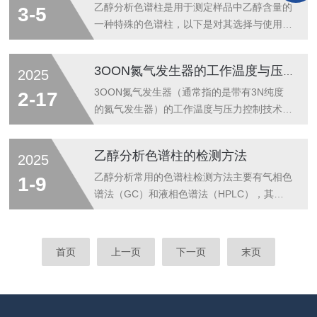
击“OK”按钮即可。3.预热：初始化完成后，一
15°C至25°C之间，相对湿度控制在40%至
乙醇分析色谱柱是用于测定样品中乙醇含量的
3-5
般需要预热...
60%。温度和湿度的变化可能导致机械部件的
一种特殊的色谱柱，以下是对其选择与使用的
锈蚀和光学部件的性能下降。防尘与防腐蚀：
详细分析：一、乙醇分析色谱柱的类型乙醇分
避免直接阳光照射和强电磁干扰，保持实验室
析色谱柱主要分为气相色谱柱和液相色谱柱两
3OON氮气发生器的工作温度与压力控制技术
2025
无尘，并防止腐蚀性气体对仪器的影响。灰尘
大类：气相色谱柱：适用于气相色谱仪进行乙
和腐蚀性气体会降低仪器的精度和可靠性。
醇分析。通常使用聚硅氧烷
3OON氮气发生器（通常指的是带有3N纯度
2-17
二、定期清洁外壳与光学元件：定期使...
（Polydimethylsiloxane，PDMS）等非极性
的氮气发生器）的工作温度与压力控制技术对
填料来实现对乙醇的有效分离和检测。液相色
于其稳定运行和氮气生成质量至关重要。以下
谱柱：适用于液相色谱仪进行乙醇分析。常用
是关于温度和压力控制的一些关键技术点：1.
乙醇分析色谱柱的检测方法
2025
的填料包括反相C18等亲水性填料。二、乙醇
温度控制技术氮气发生器的温度控制是确保气
分析色谱柱的选择在选择乙醇分析色谱柱时，
体产量和纯度稳定的一个重要因素，尤其是在
乙醇分析常用的色谱柱检测方法主要有气相色
1-9
需要考虑以下因素：柱类型：根据分...
通过变压吸附（PSA）技术或者膜分离技术制
谱法（GC）和液相色谱法（HPLC），其中
氮时，温度对分离效果的影响较大。变压吸附
气相色谱法在乙醇的分析中更为常见。以下是
（PSA）技术：PSA氮气发生器常常依赖温度
乙醇分析常用的色谱方法及其检测步骤：1.气
与压力的变化来实现气体的分离。为了维持氮
相色谱法(GC)气相色谱法是分析乙醇的常用
首页
上一页
下一页
末页
气产量和纯度，在系统的操作过程中需要精确
方法，尤其在食品、饮料和酒精含量检测中应
控制温度。过高的温度可能会导致...
用广泛。主要步骤：样品准备：如果样品是液
体，通常直接进样。如果是固体样品（如食
品），可能需要提取乙醇。对于复杂样品，可