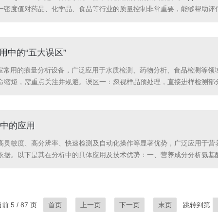
一密度值对药品、化学品、食品等行业的质量控制非常重要，能够帮助评
品容器：通常使用一个标准的量筒或瓶子，具有已知体积，且容器的材质
使用中的“五大误区”
实验室常用的痕量分析设备，广泛应用于水质检测、药物分析、食品检测等
命缩短，需重点关注并规避。误区一：忽视样品预处理，直接进样检测部分
光线散射或吸附，使吸光度测量值偏高（误差可达10%-20%）。例如检
..
中的应用
高灵敏度、高分辨率、快速检测及自动化操作等显著优势，广泛应用于营
依据。以下是其在分析中的具体应用及技术优势：一、营养成分分析氨基
8色谱柱）结合紫外检测器（检测波长254nm），可准确测定饲料中各
1....
 5 / 87 页
首页
上一页
下一页
末页
跳转到第