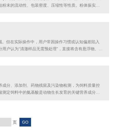
估粉末的流动性、包装密度、压缩性等性质。粉体振实密
、形状应符合规定要求。粉体样品：待测的粉体样品需要
领域。但在实际操作中，用户常因操作习惯或认知偏差陷入
用户认为“清澈样品无需预处理”，直接将含有悬浮物、气
测水体中硝酸盐时，若未过滤水中泥沙，会因悬浮物遮挡光
养成分、添加剂、药物残留及污染物检测，为饲料质量控
酸测定饲料中的氨基酸是动物生长发育的关键营养成分。
种氨基酸的含量。例如，对豆粕试样中胱氨酸和蛋氨酸的测
页