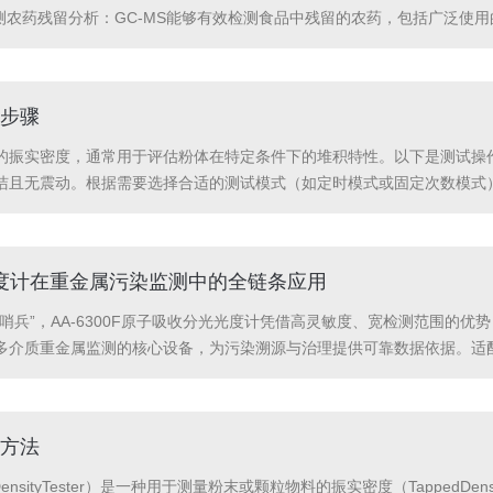
测农药残留分析：GC-MS能够有效检测食品中残留的农药，包括广泛使
检测：虽然气质联用仪本身不直接用于重金属分析，但可以与其他技术联
味...
步骤
的振实密度，通常用于评估粉体在特定条件下的堆积特性。以下是测试操作
洁且无震动。根据需要选择合适的测试模式（如定时模式或固定次数模式）
其他规定量的粉末）。为确保称量准确，使用适合的容器，并注意避免粉体
...
光光度计在重金属污染监测中的全链条应用
兵”，AA-6300F原子吸收分光光度计凭借高灵敏度、宽检测范围的优势
多介质重金属监测的核心设备，为污染溯源与治理提供可靠数据依据。适
前处理方案：检测水体中铅、镉时，采用硝酸-高氯酸消解法破除有机物干扰
方法
dDensityTester）是一种用于测量粉末或颗粒物料的振实密度（Tappe