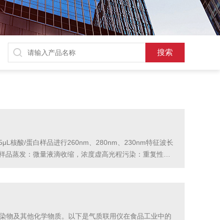
核酸/蛋白样品进行260nm、280nm、230nm特征波长
常样品蒸发：微量液滴收缩，浓度虚高光程污染：重复性
醇擦拭，风干。空白校准：使用同批次溶剂（无酶水/TE
污染物及其他化学物质。以下是气质联用仪在食品工业中的