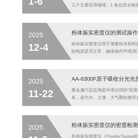
1-6
几个主要应用领域：1.食品安全检
合相关法规至关重要。重金属污染
重金属含量。2.食品成分分析香气和风
粉体振实密度仪的测试操作
2025
粉体振实密度仪用于测量粉末材料
12-4
的电源是否正常，确保操作环境清
确的质量值（通常称取约100g或
实筒中。避免粉体飞散或产生堆积不均
AA-6300F原子吸收分
2025
重金属污染监测是环境治理的“前置哨
11-22
条，成为水、土壤、大气颗粒物等
大，AA-6300F可匹配多元化
微波消解法高效溶出重金属，...
粉体振实密度仪的密度检测
2025
粉体振实密度仪（PowderTappe