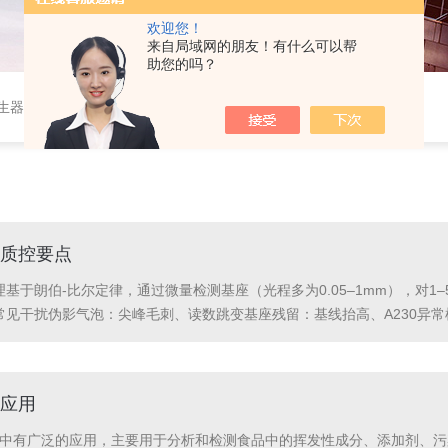
欢迎您！
来自局域网的朋友！有什么可以帮
助您的吗？
作站，色谱柱、阀件、进样器、色谱担体），顶空进样器，热解析仪，紫外分光光度计，原子吸收分光光度计，傅立叶红外光谱仪，分析天平等常规实验室产品。
质控要点
于朗伯-比尔定律，通过微量检测基座（光程多为0.05–1mm），对1–5μL
常见干扰伪影气泡：尖峰毛刺、读数跳变基座残留：基线抬高、A230异
.开机与空白质控清洁基座：无指纹、盐斑、干涸样品，用无尘纸+70%乙
应用
工业中有广泛的应用，主要用于分析和检测食品中的挥发性成分、添加剂、