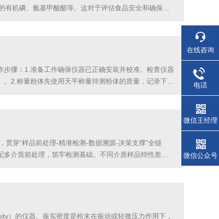
用的有机磷、氨基甲酸酯等。这对于评估食品安全和确保符
用（如液相色谱或原子吸收光谱），以全面评估食品中的
在线咨询
步骤：1.准备工作确保仪器已正确安装并校准。检查仪器
。2.称量粉体先使用天平称量待测粉体的质量，记录下准
电话
损失。3.将粉体装入振实筒将称量好的粉体均匀地倒入振
微信王经理
，贯穿“样品前处理-精准检测-数据溯源-决策支撑”全链
配多介质前处理，筑牢检测基础。不同介质样品特性差异
微信公众号
，样品经赶酸定容后直接进样；分析土壤中铜、锌时，通过
dDensity）的仪器。振实密度是粉末在振动或轻微压力作用下，