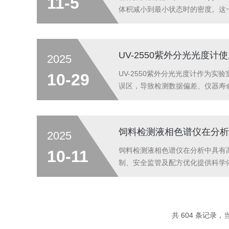
11-5
体积减小到最小状态时的密度。这
度仪的密度检测方法：仪器准备样
提前准备，...
UV-2550紫外分光光度计
2025
UV-2550紫外分光光度计作为
10-29
误区，导致检测数据偏差、仪器寿
泡或杂质的样品注入比色皿，导致
线，误判硝酸盐浓度超标。规避方法.
饲料检测液相色谱仪在分析
2025
饲料检测液相色谱仪在分析中具有
10-11
制、安全监管及配方优化提供科学
液相色谱仪通过反相色谱法（如C1
定，平行样间偏差分别控制在0.89%和
共 604 条记录，当前