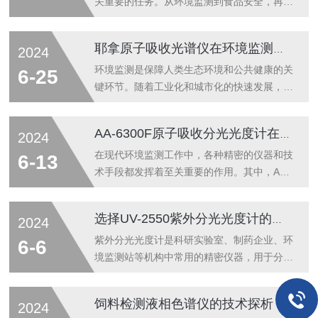
关重要的任务。从环境监测到食品安全，再到
生命科学，对微量元素的准确检测和分析都发
挥着决定性的作用。在这个背景下，AFS-
耶拿原子吸收光谱仪在环境监测中的应用分析
2024
9130原子荧光光度计以其特别的优势和广泛
的应用场景，成为了众多科研人员和工程师的
环境监测是保障人类生态环境和公共健康的关
6-25
选择工具。AFS-9130原子荧光光度计采用原
键环节。随着工业化和城市化的快速发展，环
子荧光光度法作为分析原理，这是一种基于原
境污染问题日益严重，对环境监测技术的要求
子光谱学的分析方法。具体而言，它通过激光
也越来越高。在这一背景下，耶拿原子吸收光
AA-6300F原子吸收分光光度计在环境监测中的应用
2024
或其他形式的光源激发样品中的原子，使其从
谱仪（AAS）作为一种高效、精确的环境监测
基态跃迁到激发态，并在回到基态时释放出特
工具，其应用范围不断扩大，为环境保护和可
在现代环境监测工作中，各种精密的仪器和技
6-13
定波长的荧光。通过分析这些荧光的...
持续发展提供了有力支持。耶拿原子吸收光谱
术手段都发挥着至关重要的作用。其中，AA-
仪是基于原子吸收光谱学原理进行物质分析的
6300F原子吸收分光光度计以其出色的性能和
仪器。当样品中的原子遇到特定波长的光时，
多功能性，已经成为环境监测领域中不可少的
选择UV-2550紫外分光光度计的关键因素
2024
原子会吸收并发射特定的光谱线。通过测量这
工具。本文将详细阐述AA-6300F原子吸收分
些光谱线的强度，可以确定样品中某种元素的
光光度计在环境监测中的应用及其重要性。首
紫外分光光度计是科研实验室、制药企业、环
6-6
浓度。原子吸收光谱仪具有高灵敏度、高选...
先，我们需要了解原子吸收分光光度计的基本
境监测站等机构中常用的精密仪器，用于分析
工作原理。这种仪器利用特定光源发出的特征
物质的吸收光谱和浓度。在众多品牌和型号
光谱辐射，通过原子化系统使样品中的待测元
中，UV-2550紫外分光光度计因其优异的性
饲料检测液相色谱仪的技术探析
2024
素基态原子吸收这些特征辐射。然后，通过测
能、稳定的操作和广泛的应用领域而备受青