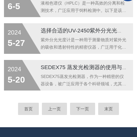
定特征辐射被吸收的程度，即可确定被测元素
睐。选择UV-2550时，以下几个关键因素值得
液相色谱仪（HPLC）是一种高效的分离和检
6-5
的含量。在环境监测中，这种方...
重点考虑。一、性能指标首先，性能指标是评
测技术，广泛应用于饲料检测中。以下是该技
价一台紫外分光光度计是否优秀的基础。紫外
术的一些探析：原理：HPLC利用不同的化合
分光光度计具有高分辨率、高灵敏度、宽波长
物在移动相（溶剂）和固定相（色谱柱内的填
选择合适的UV-2450紫外分光光度计
2024
范围等特点，能够准确、快速地测定样品的吸
充物）之间的分配系数不同，实现对化合物的
光度或浓度。此外，其重复性好、稳定性高，
分离。通过对不同的化合物进行定量和定性分
紫外分光光度计是一种用于测量物质对紫外光
5-27
保证了数据的可靠性。二、操作便捷性...
析，可以对饲料样品中的成分进行精确的检
的吸收和透射特性的精密仪器，广泛用于化
测。利用HPLC可以检测饲料中的多种成分，
学、生物、医药等领域的研究和质量控制。
包括蛋白质、氨基酸、维生素、矿物质、添加
UV-2450紫外分光光度计以其高精度、高稳定
SEDEX75 蒸发光检测器的使用与维护技巧
2024
剂、防腐剂、抗生素等。这对于评估饲料的营
性以及操作便捷性而受到广大用户的青睐。那
养价值，以及检测饲料中的有害成分非常重
么，在众多的分光光度计中，如何选择合适的
SEDEX75蒸发光检测器，作为一种精密的仪
5-20
要。HPLC具有分离效率高、分析速度快...
UV-2450紫外分光光度计呢？以下将从几个关
器设备，被广泛应用于各个科研领域，尤其在
键因素出发，为您详细解答。一、明确使用需
化学、生物和医药等领域发挥着不可少的作
求在选择紫外分光光度计之前，首先要明确自
用。然而，对于大多数使用者来说，如何正确
己的使用需求。这包括需要测量的物质类型、
使用和维护这种设备，以确保其长期稳定运行
首页
上一页
下一页
末页
测量范围、精度要求以及样品处理的复杂程度
和延长使用寿命，仍然是一个需要重视的问
等。例如，如果您需要测量的是高浓...
题。本文将从使用和维护两个方面，详细探讨
SEDEX75蒸发光检测器的技巧。一、使用技
巧1.样品处理与加样在使用SEDEX75蒸发光