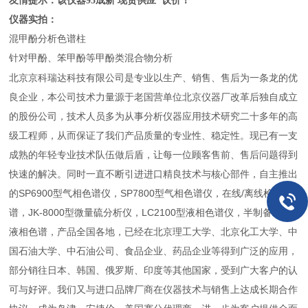
友情提示：该仪器95成新 现货供应 议价！
仪器实拍：
混甲酚分析色谱柱
针对甲酚、笨甲酚等甲酚类混合物分析
北京京科瑞达科技有限公司是专业以生产、销售、售后为一条龙的优
良企业，本公司技术力量源于老国营单位北京仪器厂改革后独自成立
的股份公司，技术人员多为从事分析仪器应用技术研究二十多年的高
级工程师，从而保证了我们产品质量的专业性、稳定性。现已有一支
成熟的年轻专业技术队伍做后盾，让每一位顾客售前、售后问题得到
快速的解决。同时一直不断引进进口精良技术与核心部件，自主推出
的SP6900型气相色谱仪，SP7800型气相色谱仪，在线/离线检测色
谱，JK-8000型微量硫分析仪，LC2100型液相色谱仪，半制备/制备
液相色谱，产品全国各地，已经在北京理工大学、北京化工大学、中
国石油大学、中石油公司、食品企业、药品企业等得到广泛的应用，
部分销往日本、韩国、俄罗斯、印度等其他国家，受到广大客户的认
可与好评。我们又与进口品牌厂商在仪器技术与销售上达成长期合作