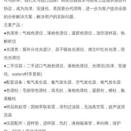
可与好评。我们又与进口品牌厂商在仪器技术与销售上达成长期合作
协议，成为岛津、安捷伦、美国赛分代理商，进一步为客户提供全面
的分析解决方案，解决用户的实际问题。
主要产品：
●色谱类：气相色谱仪，液相色谱仪，凝胶色谱仪，顶空进样器、热
解析仪
●光谱类：紫外分光光度计、原子吸收光谱仪、傅立叶红外光谱，荧
光光谱仪
●二手仪器：二手进口气相色谱仪、液相色谱仪、光谱仪(岛津、安捷
伦、waters时常更新)
●配套设备：氢气发生器、氮气发生器、空气发生器、氧气发生器
●色谱柱：毛细管色谱柱，填充柱，液相色谱柱，凝胶柱，糖柱，氨
基酸柱
●样品前处理：固相萃取装置，溶剂过滤器，无油真空泵，超声波清
洗器
●仪器配件：进样垫，进样器，氘灯，液相输液管，单向阀，保护