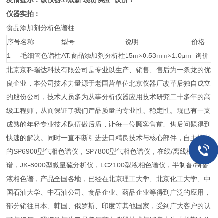
友情提示：该仪器95成新 现货供应 议价！
仪器实拍：
食品添加剂分析色谱柱
序号
名称
型号
说明
价格
1
毛细管色谱柱
AT.食品添加剂分析柱
15m×0.53mm×1.0μm
询价
北京京科瑞达科技有限公司是专业以生产、销售、售后为一条龙的优
良企业，本公司技术力量源于老国营单位北京仪器厂改革后独自成立
的股份公司，技术人员多为从事分析仪器应用技术研究二十多年的高
级工程师，从而保证了我们产品质量的专业性、稳定性。现已有一支
成熟的年轻专业技术队伍做后盾，让每一位顾客售前、售后问题得到
快速的解决。同时一直不断引进进口精良技术与核心部件，自主推出
的SP6900型气相色谱仪，SP7800型气相色谱仪，在线/离线检测色
谱，JK-8000型微量硫分析仪，LC2100型液相色谱仪，半制备/制备
液相色谱，产品全国各地，已经在北京理工大学、北京化工大学、中
国石油大学、中石油公司、食品企业、药品企业等得到广泛的应用，
部分销往日本、韩国、俄罗斯、印度等其他国家，受到广大客户的认