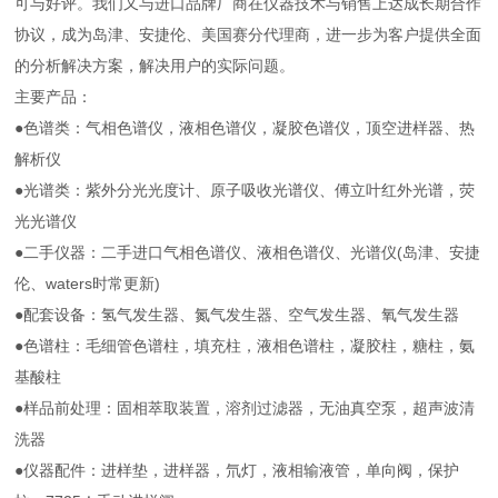
可与好评。我们又与进口品牌厂商在仪器技术与销售上达成长期合作
协议，成为岛津、安捷伦、美国赛分代理商，进一步为客户提供全面
的分析解决方案，解决用户的实际问题。
主要产品：
●色谱类：气相色谱仪，液相色谱仪，凝胶色谱仪，顶空进样器、热
解析仪
●光谱类：紫外分光光度计、原子吸收光谱仪、傅立叶红外光谱，荧
光光谱仪
●二手仪器：二手进口气相色谱仪、液相色谱仪、光谱仪(岛津、安捷
伦、waters时常更新)
●配套设备：氢气发生器、氮气发生器、空气发生器、氧气发生器
●色谱柱：毛细管色谱柱，填充柱，液相色谱柱，凝胶柱，糖柱，氨
基酸柱
●样品前处理：固相萃取装置，溶剂过滤器，无油真空泵，超声波清
洗器
●仪器配件：进样垫，进样器，氘灯，液相输液管，单向阀，保护