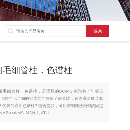
ms气相毛细管柱，色谱柱
1ms气相毛细管柱，色谱柱，是理想的GC/MS 色谱柱? 与标准
进了酸性化合物的分离能? 提高了信噪比，有更高灵敏度和
?C? 优异的通用色谱柱? 键合交联，可用溶剂冲洗相似的固定
ow Bleed/MS, MDN-1, AT-1